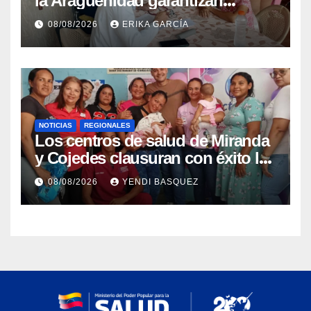
la Aragüeñidad garantizan
atención médica integral en
08/08/2026
ERIKA GARCÍA
Aragua
NOTICIAS
REGIONALES
Los centros de salud de Miranda
y Cojedes clausuran con éxito la
Semana Mundial de la Lactancia
08/08/2026
YENDI BASQUEZ
Materna