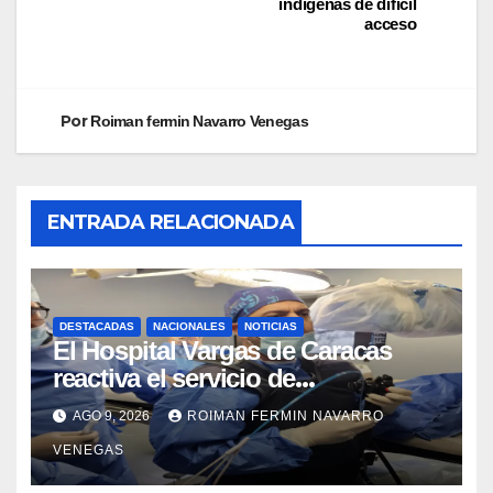
indígenas de difícil
acceso
Por
Roiman fermin Navarro Venegas
ENTRADA RELACIONADA
DESTACADAS
NACIONALES
NOTICIAS
El Hospital Vargas de Caracas
reactiva el servicio de
Colangiopancreatografía
AGO 9, 2026
ROIMAN FERMIN NAVARRO
Retrógrada Endoscópica para
VENEGAS
beneficiar a cientos de pacientes