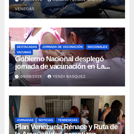
Retrógrada Endoscópica para
VENEGAS
beneficiar a cientos de pacientes
DESTACADAS
JORNADA DE VACUNACIÓN
NACIONALES
VACUNAS
Gobierno Nacional desplegó
jornada de vacunación en La
Guaira para garantizar protección
08/08/2026
YENDI BASQUEZ
epidemiológica
JORNADAS
NOTICIAS
TENDENCIAS
Plan Venezuela Renace y Ruta de