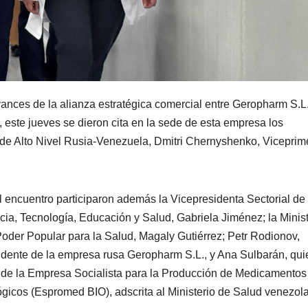
vances de la alianza estratégica comercial entre Geropharm S.L.
 este jueves se dieron cita en la sede de esta empresa los
de Alto Nivel Rusia-Venezuela, Dmitri Chernyshenko, Viceprim
l encuentro participaron además la Vicepresidenta Sectorial de
cia, Tecnología, Educación y Salud, Gabriela Jiménez; la Minis
Poder Popular para la Salud, Magaly Gutiérrez; Petr Rodionov,
idente de la empresa rusa Geropharm S.L., y Ana Sulbarán, qui
ide la Empresa Socialista para la Producción de Medicamentos
ógicos (Espromed BIO), adscrita al Ministerio de Salud venezol