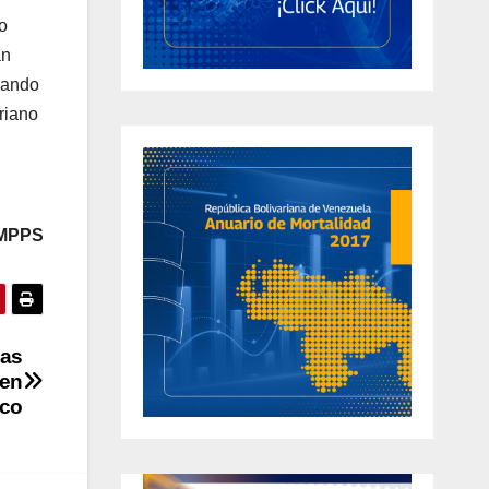
o
án
cando
riano
 MPPS
mas
uen
ico