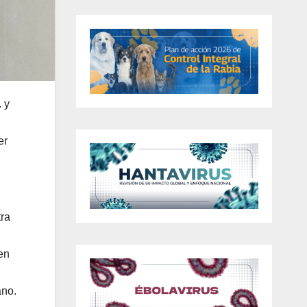
 y
er
tra
en
ano.