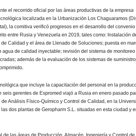
nte el recorrido oficial por las áreas productivas de la empresa
ecnológica localizada en la Urbanización Los Chaguaramos (Dis
tal), la comitiva verificó progresos en el desarrollo del convenio
rito entre Rusia y Venezuela en 2019, tales como: Instalación d
ol de Calidad y el área de Llenado de Soluciones; puesta en ma
agua de calidad inyectable; revisión del sistema de monitoreo
ucradas; además de la evaluación de los sistemas de suministro
 comprimido.
nológica que incluye la capacitación del personal en la produc
de seis gerentes de Espromed viajó a Rusia en enero pasado pa
de Análisis Físico-Químico y Control de Calidad, en la Univers
las dos plantas de Geropharm S.L. situadas en esta ciudad y e
l de las áreas de Producción, Almacén, Ingeniería y Control de