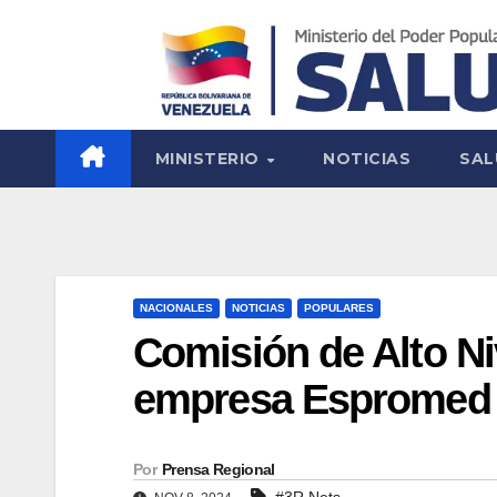
MINISTERIO
NOTICIAS
SAL
NACIONALES
NOTICIAS
POPULARES
Comisión de Alto Ni
empresa Espromed
Por
Prensa Regional
#3R.Nets