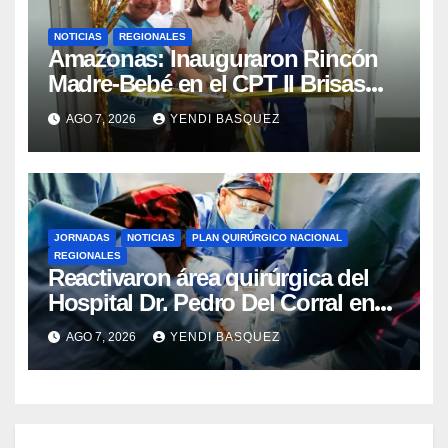
NOTICIAS
REGIONALES
​Amazonas: Inauguraron Rincón
Madre-Bebé en el CPT II Brisas
del Aeropuerto ​Inauguraron
AGO 7, 2026
YENDI BASQUEZ
Rincón
JORNADAS
NOTICIAS
PLAN QUIRÚRGICO NACIONAL
REGIONALES
Reactivaron área quirúrgica del
Hospital Dr. Pedro Del Corral en
Guárico
AGO 7, 2026
YENDI BASQUEZ