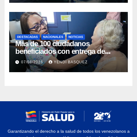
DESTACADAS
NACIONALES
NOTICIAS
Más de 100 ciudadanos
beneficiados con entrega de
prótesis auditivas en el Centro de
07/08/2026
YENDI BASQUEZ
Rehabilitación J.J. Arvelo
Garantizando el derecho a la salud de todos los venezolanos a