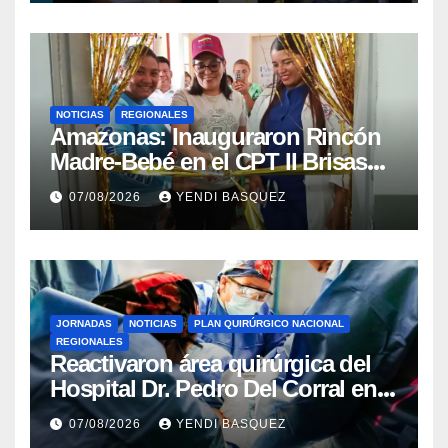
NOTICIAS
REGIONALES
​Amazonas: Inauguraron Rincón
Madre-Bebé en el CPT II Brisas
del Aeropuerto ​Inauguraron
07/08/2026
YENDI BASQUEZ
Rincón
JORNADAS
NOTICIAS
PLAN QUIRÚRGICO NACIONAL
REGIONALES
Reactivaron área quirúrgica del
Hospital Dr. Pedro Del Corral en
Guárico
07/08/2026
YENDI BASQUEZ