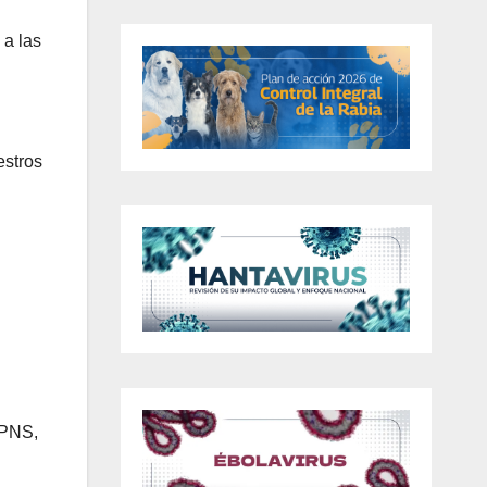
 a las
estros
 SPNS,