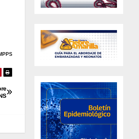
 MPPS
bre
PNS