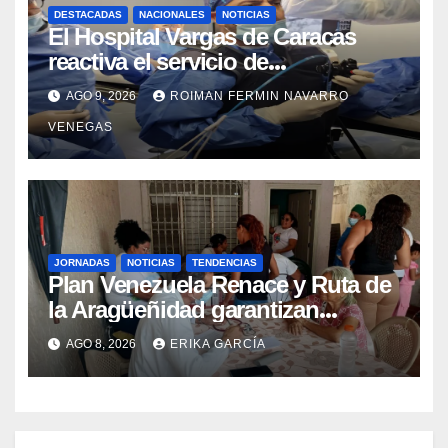
DESTACADAS
NACIONALES
NOTICIAS
El Hospital Vargas de Caracas
reactiva el servicio de
Colangiopancreatografía
AGO 9, 2026
ROIMAN FERMIN NAVARRO
Retrógrada Endoscópica para
VENEGAS
beneficiar a cientos de pacientes
JORNADAS
NOTICIAS
TENDENCIAS
Plan Venezuela Renace y Ruta de
la Aragüeñidad garantizan
atención médica integral en
AGO 8, 2026
ERIKA GARCÍA
Aragua