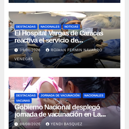
DESTACADAS
NACIONALES
NOTICIAS
El Hospital Vargas de Caracas
reactiva el servicio de
Colangiopancreatografía
09/08/2026
ROIMAN FERMIN NAVARRO
Retrógrada Endoscópica para
VENEGAS
beneficiar a cientos de pacientes
DESTACADAS
JORNADA DE VACUNACIÓN
NACIONALES
VACUNAS
Gobierno Nacional desplegó
jornada de vacunación en La
Guaira para garantizar protección
08/08/2026
YENDI BASQUEZ
epidemiológica