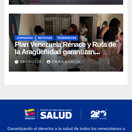
JORNADAS
NOTICIAS
TENDENCIAS
Plan Venezuela Renace y Ruta de
la Aragüeñidad garantizan
atención médica integral en
08/08/2026
ERIKA GARCÍA
Aragua
Garantizando el derecho a la salud de todos los venezolanos a