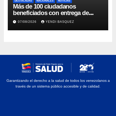
DESTACADAS
NACIONALES
NOTICIAS
Más de 100 ciudadanos
beneficiados con entrega de
prótesis auditivas en el Centro de
07/08/2026
YENDI BASQUEZ
Rehabilitación J.J. Arvelo
Garantizando el derecho a la salud de todos los venezolanos a
través de un sistema público accesible y de calidad.