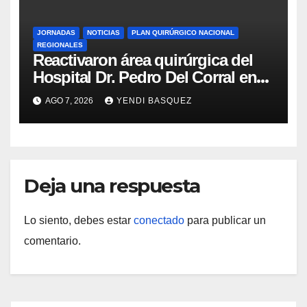
JORNADAS
NOTICIAS
PLAN QUIRÚRGICO NACIONAL
REGIONALES
Reactivaron área quirúrgica del
Hospital Dr. Pedro Del Corral en
Guárico
AGO 7, 2026
YENDI BASQUEZ
Deja una respuesta
Lo siento, debes estar
conectado
para publicar un
comentario.