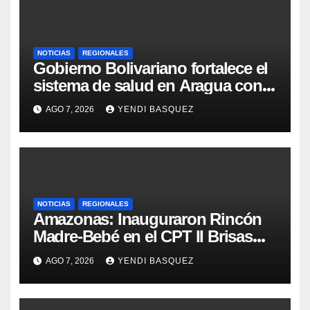
NOTICIAS
REGIONALES
Gobierno Bolivariano fortalece el
sistema de salud en Aragua con
la reinauguración del CDI La Mora
AGO 7, 2026
YENDI BASQUEZ
NOTICIAS
REGIONALES
​Amazonas: Inauguraron Rincón
Madre-Bebé en el CPT II Brisas
del Aeropuerto ​Inauguraron
AGO 7, 2026
YENDI BASQUEZ
Rincón