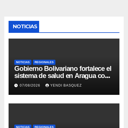
NOTICIAS
NOTICIAS
REGIONALES
Gobierno Bolivariano fortalece el
sistema de salud en Aragua con
la reinauguración del CDI La
07/08/2026
YENDI BASQUEZ
Mora
NOTICIAS
REGIONALES