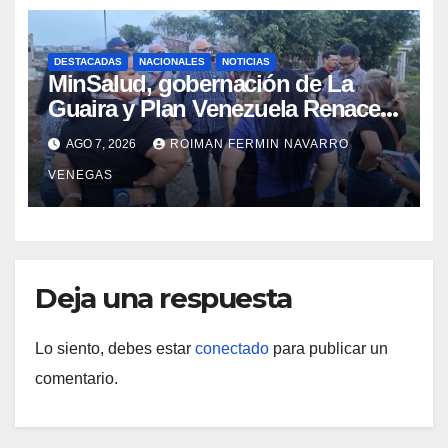
DESTACADAS
NACIONALES
NOTICIAS
MinSalud, gobernación de La
Guaira y Plan Venezuela Renace
iniciaron la rehabilitación integral
AGO 7, 2026
ROIMAN FERMIN NAVARRO
del Centro Psicofamiliar El Niño y
VENEGAS
el Mar
Deja una respuesta
Lo siento, debes estar
conectado
para publicar un
comentario.