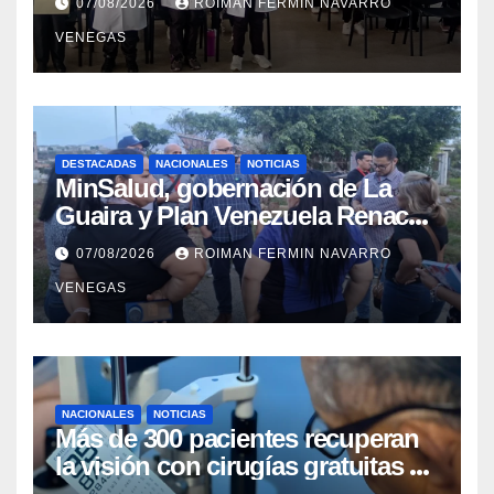
07/08/2026
ROIMAN FERMIN NAVARRO
profesional
VENEGAS
DESTACADAS
NACIONALES
NOTICIAS
MinSalud, gobernación de La
Guaira y Plan Venezuela Renace
iniciaron la rehabilitación integral
07/08/2026
ROIMAN FERMIN NAVARRO
del Centro Psicofamiliar El Niño y
VENEGAS
el Mar
NACIONALES
NOTICIAS
Más de 300 pacientes recuperan
la visión con cirugías gratuitas de
cataratas en Zulia