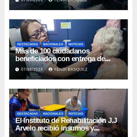
DESTACADAS
NACIONALES
NOTICIAS
Más de 100 ciudadanos
beneficiados con entrega de
prótesis auditivas en el Centro de
07/08/2026
YENDI BASQUEZ
Rehabilitación J.J. Arvelo
DESTACADAS
NACIONALES
NOTICIAS
El Instituto de Rehabilitación J.J
Arvelo recibió insumos y
herramientas para la atención de