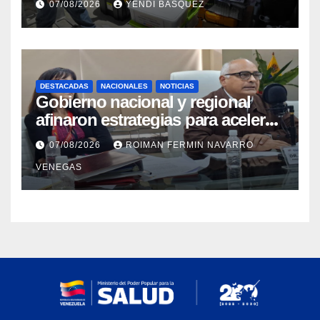
07/08/2026
YENDI BASQUEZ
personas con discapacidad
DESTACADAS
NACIONALES
NOTICIAS
Gobierno nacional y regional
afinaron estrategias para acelerar
la vacunación antirrábica en el
07/08/2026
ROIMAN FERMIN NAVARRO
estado Zulia
VENEGAS