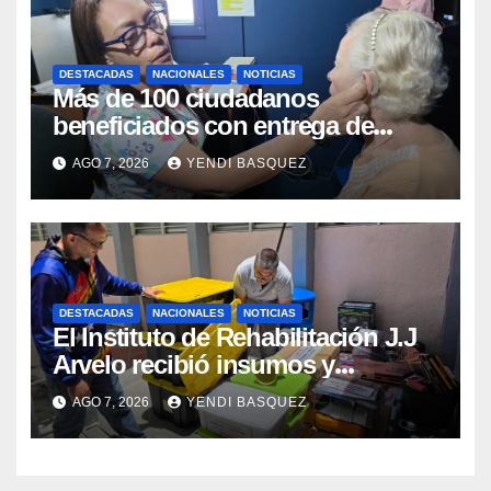
DESTACADAS
NACIONALES
NOTICIAS
Más de 100 ciudadanos
beneficiados con entrega de
prótesis auditivas en el Centro de
AGO 7, 2026
YENDI BASQUEZ
Rehabilitación J.J. Arvelo
DESTACADAS
NACIONALES
NOTICIAS
El Instituto de Rehabilitación J.J
Arvelo recibió insumos y
herramientas para la atención de
AGO 7, 2026
YENDI BASQUEZ
personas con discapacidad