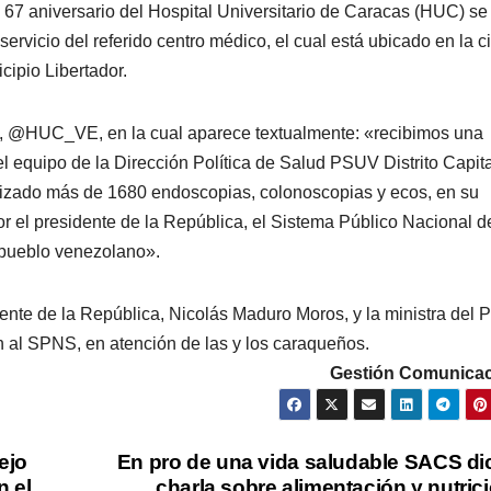
 67 aniversario del Hospital Universitario de Caracas (HUC) se
 servicio del referido centro médico, el cual está ubicado en la 
cipio Libertador.
 HUC, @HUC_VE, en la cual aparece textualmente: «recibimos una
el equipo de la Dirección Política de Salud PSUV Distrito Capit
izado más de 1680 endoscopias, colonoscopias y ecos, en su
r el presidente de la República, e
l Sistema Público Nacional d
l pueblo venezolano».
dente de la República, Nicolás Maduro Moros, y la ministra del 
en al SPNS, en atención de las y los caraqueños.
Gestión Comunicac
ejo
En pro de una vida saludable SACS di
n el
charla sobre alimentación y nutric