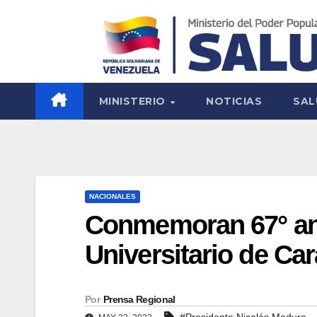
MINISTERIO
NOTICIAS
SAL
NACIONALES
Conmemoran 67° ani
Universitario de Ca
Por
Prensa Regional
#Presidente Nicolás Maduro