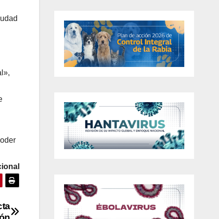
ciudad
al»,
e
Poder
ional
cta
ión