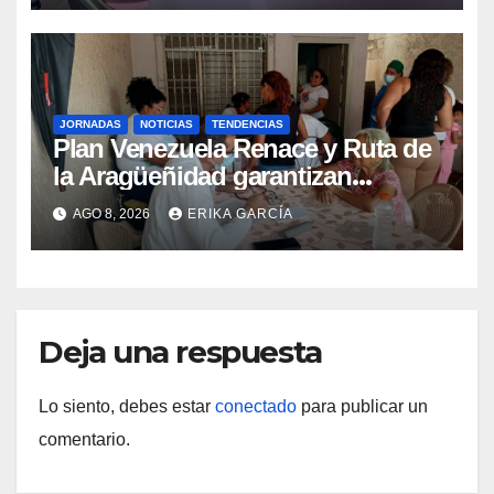
JORNADAS
NOTICIAS
TENDENCIAS
Plan Venezuela Renace y Ruta de
la Aragüeñidad garantizan
atención médica integral en
AGO 8, 2026
ERIKA GARCÍA
Aragua
Deja una respuesta
Lo siento, debes estar
conectado
para publicar un
comentario.