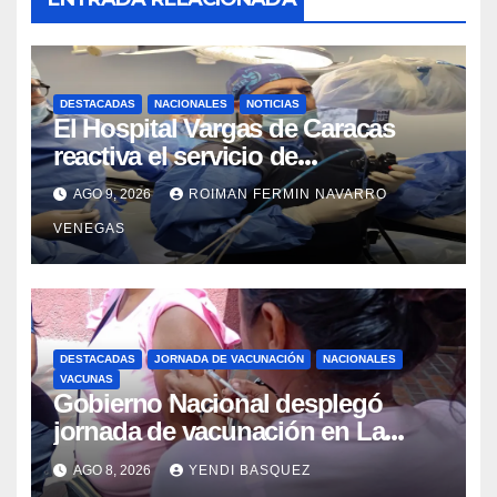
DESTACADAS
NACIONALES
NOTICIAS
El Hospital Vargas de Caracas
reactiva el servicio de
Colangiopancreatografía
AGO 9, 2026
ROIMAN FERMIN NAVARRO
Retrógrada Endoscópica para
VENEGAS
beneficiar a cientos de pacientes
DESTACADAS
JORNADA DE VACUNACIÓN
NACIONALES
VACUNAS
Gobierno Nacional desplegó
jornada de vacunación en La
Guaira para garantizar protección
AGO 8, 2026
YENDI BASQUEZ
epidemiológica