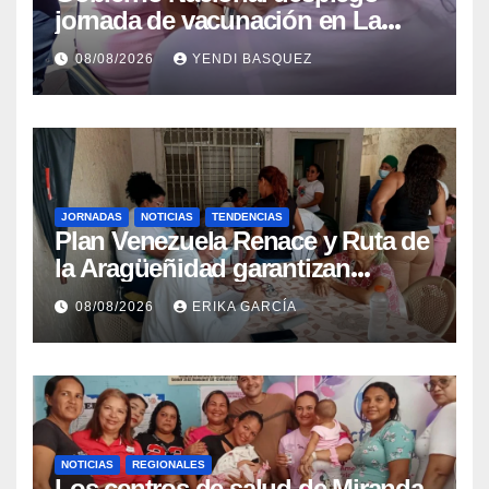
jornada de vacunación en La
Guaira para garantizar protección
08/08/2026
YENDI BASQUEZ
epidemiológica
JORNADAS
NOTICIAS
TENDENCIAS
Plan Venezuela Renace y Ruta de
la Aragüeñidad garantizan
atención médica integral en
08/08/2026
ERIKA GARCÍA
Aragua
NOTICIAS
REGIONALES
Los centros de salud de Miranda