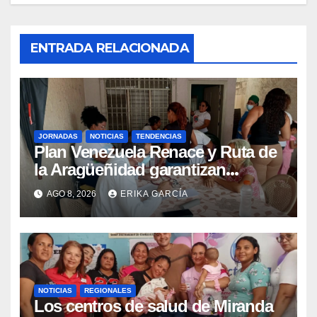
ENTRADA RELACIONADA
JORNADAS
NOTICIAS
TENDENCIAS
Plan Venezuela Renace y Ruta de
la Aragüeñidad garantizan
atención médica integral en
AGO 8, 2026
ERIKA GARCÍA
Aragua
NOTICIAS
REGIONALES
Los centros de salud de Miranda