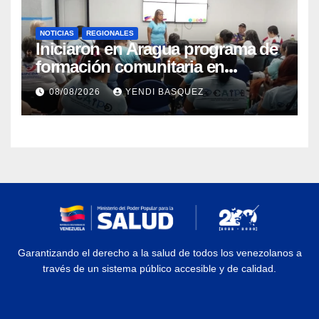
NOTICIAS
REGIONALES
Iniciaron en Aragua programa de
formación comunitaria en
atención a personas con
08/08/2026
YENDI BASQUEZ
discapacidad
Garantizando el derecho a la salud de todos los venezolanos a
través de un sistema público accesible y de calidad.