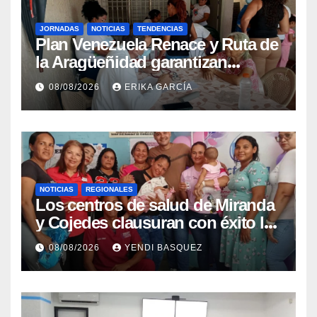
JORNADAS
NOTICIAS
TENDENCIAS
Plan Venezuela Renace y Ruta de
la Aragüeñidad garantizan
atención médica integral en
08/08/2026
ERIKA GARCÍA
Aragua
NOTICIAS
REGIONALES
Los centros de salud de Miranda
y Cojedes clausuran con éxito la
Semana Mundial de la Lactancia
08/08/2026
YENDI BASQUEZ
Materna