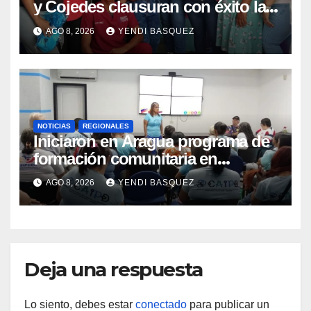
y Cojedes clausuran con éxito la
Semana Mundial de la Lactancia
AGO 8, 2026
YENDI BASQUEZ
Materna
NOTICIAS
REGIONALES
Iniciaron en Aragua programa de
formación comunitaria en
atención a personas con
AGO 8, 2026
YENDI BASQUEZ
discapacidad
Deja una respuesta
Lo siento, debes estar
conectado
para publicar un