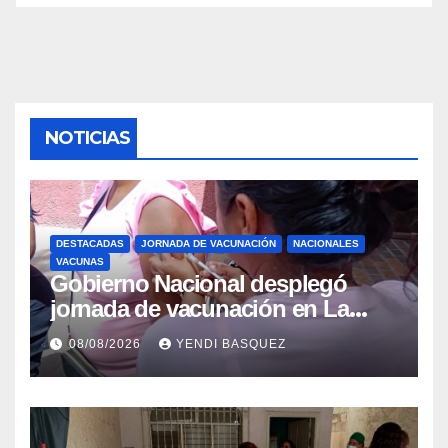
NOTICIAS
DESTACADAS
JORNADA DE VACUNACIÓN
NACIONALES
VACUNAS
Gobierno Nacional desplegó
jornada de vacunación en La
Guaira para garantizar protección
08/08/2026
YENDI BASQUEZ
epidemiológica