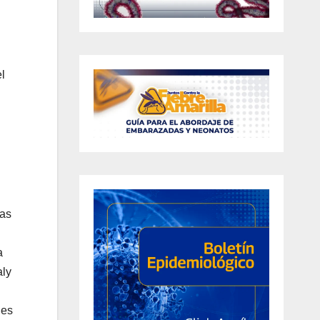
l
cas
a
aly
nes