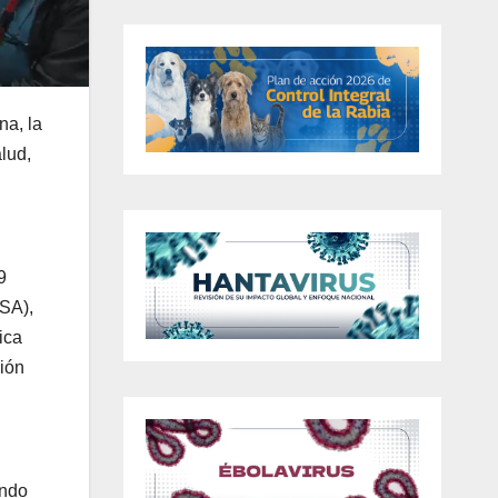
na, la
lud,
9
PSA),
ica
ción
endo