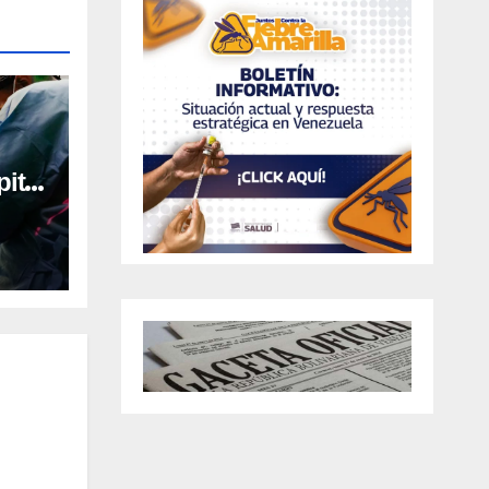
ital
al en