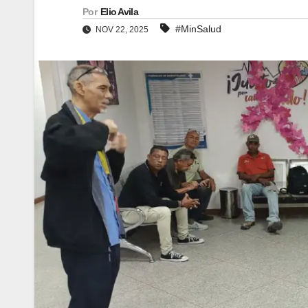
Por
Elio Avila
#MinSalud
NOV 22, 2025