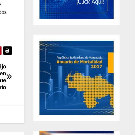
y
odos
ijo
 en
nte
rio