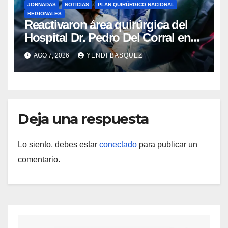
JORNADAS
NOTICIAS
PLAN QUIRÚRGICO NACIONAL
REGIONALES
Reactivaron área quirúrgica del
Hospital Dr. Pedro Del Corral en
Guárico
AGO 7, 2026
YENDI BASQUEZ
Deja una respuesta
Lo siento, debes estar
conectado
para publicar un
comentario.