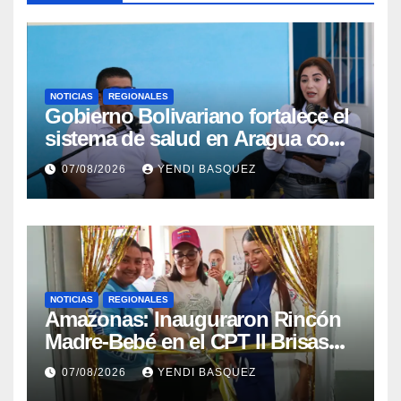
NOTICIAS
REGIONALES
Gobierno Bolivariano fortalece el
sistema de salud en Aragua con
la reinauguración del CDI La
07/08/2026
YENDI BASQUEZ
Mora
NOTICIAS
REGIONALES
​Amazonas: Inauguraron Rincón
Madre-Bebé en el CPT II Brisas
del Aeropuerto ​Inauguraron
07/08/2026
YENDI BASQUEZ
Rincón