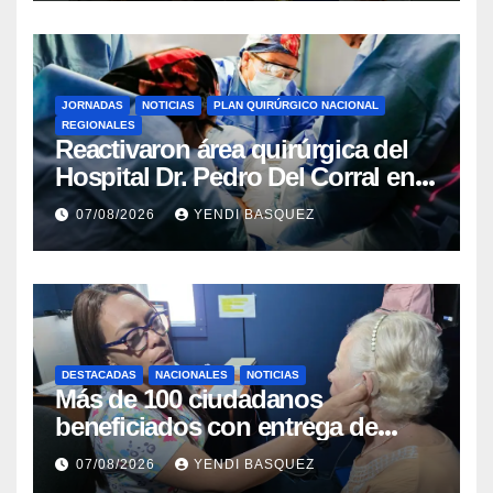
JORNADAS
NOTICIAS
PLAN QUIRÚRGICO NACIONAL
REGIONALES
Reactivaron área quirúrgica del
Hospital Dr. Pedro Del Corral en
Guárico
07/08/2026
YENDI BASQUEZ
DESTACADAS
NACIONALES
NOTICIAS
Más de 100 ciudadanos
beneficiados con entrega de
prótesis auditivas en el Centro de
07/08/2026
YENDI BASQUEZ
Rehabilitación J.J. Arvelo