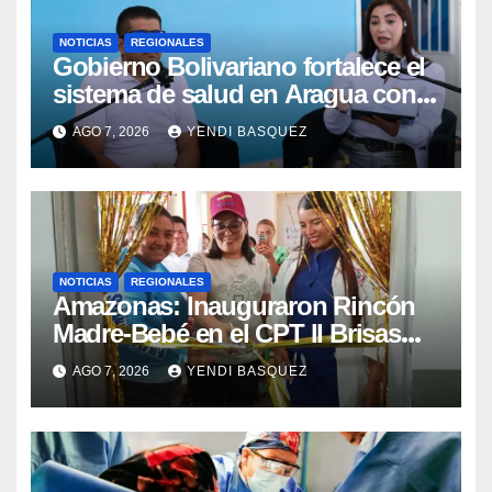
NOTICIAS
REGIONALES
Gobierno Bolivariano fortalece el
sistema de salud en Aragua con
la reinauguración del CDI La Mora
AGO 7, 2026
YENDI BASQUEZ
NOTICIAS
REGIONALES
​Amazonas: Inauguraron Rincón
Madre-Bebé en el CPT II Brisas
del Aeropuerto ​Inauguraron
AGO 7, 2026
YENDI BASQUEZ
Rincón