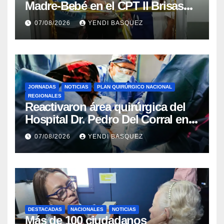
Madre-Bebé en el CPT II Brisas
del Aeropuerto ​Inauguraron
07/08/2026
YENDI BASQUEZ
Rincón
JORNADAS
NOTICIAS
PLAN QUIRÚRGICO NACIONAL
REGIONALES
Reactivaron área quirúrgica del
Hospital Dr. Pedro Del Corral en
Guárico
07/08/2026
YENDI BASQUEZ
DESTACADAS
NACIONALES
NOTICIAS
Más de 100 ciudadanos