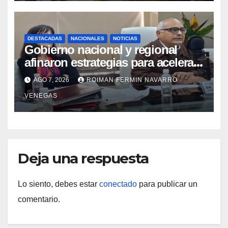
DESTACADAS
NACIONALES
NOTICIAS
Gobierno nacional y regional
afinaron estrategias para acelerar
la vacunación antirrábica en el
AGO 7, 2026
ROIMAN FERMIN NAVARRO
estado Zulia
VENEGAS
Deja una respuesta
Lo siento, debes estar
conectado
para publicar un
comentario.