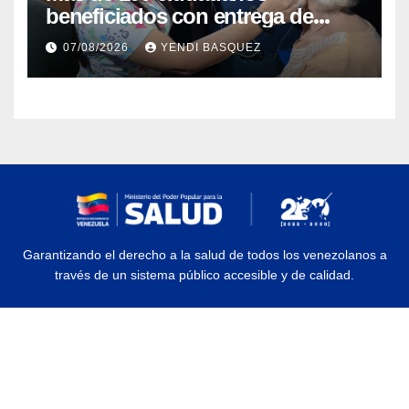
beneficiados con entrega de
prótesis auditivas en el Centro de
07/08/2026
YENDI BASQUEZ
Rehabilitación J.J. Arvelo
Garantizando el derecho a la salud de todos los venezolanos a
través de un sistema público accesible y de calidad.