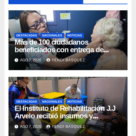
DESTACADAS
NACIONALES
NOTICIAS
Más de 100 ciudadanos
beneficiados con entrega de
prótesis auditivas en el Centro de
AGO 7, 2026
YENDI BASQUEZ
Rehabilitación J.J. Arvelo
DESTACADAS
NACIONALES
NOTICIAS
El Instituto de Rehabilitación J.J
Arvelo recibió insumos y
herramientas para la atención de
AGO 7, 2026
YENDI BASQUEZ
personas con discapacidad