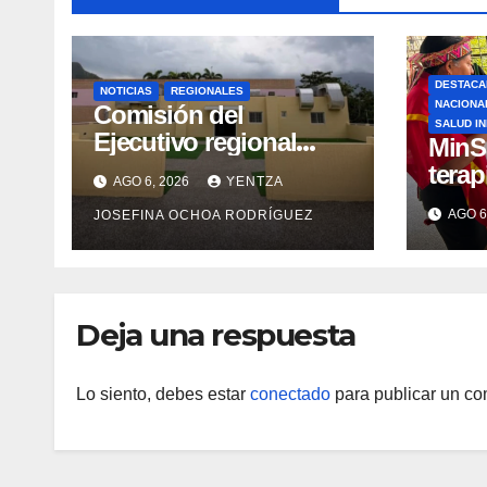
DESTACA
NOTICIAS
REGIONALES
NACIONA
Comisión del
SALUD I
Ejecutivo regional
MinS
inspeccionó obras de
terap
AGO 6, 2026
YENTZA
recuperación en la
emoci
AGO 6
JOSEFINA OCHOA RODRÍGUEZ
Maternidad Integral
post-
Aragua
comu
indí
Deja una respuesta
Lo siento, debes estar
conectado
para publicar un co