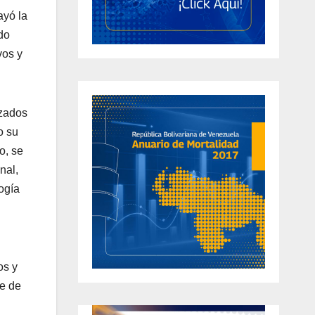
ayó la
do
vos y
nzados
o su
o, se
nal,
logía
os y
te de