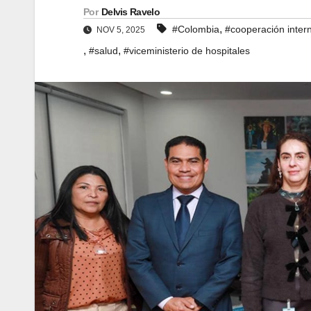
Por
Delvis Ravelo
,
#Colombia
#cooperación inter
NOV 5, 2025
,
,
#salud
#viceministerio de hospitales