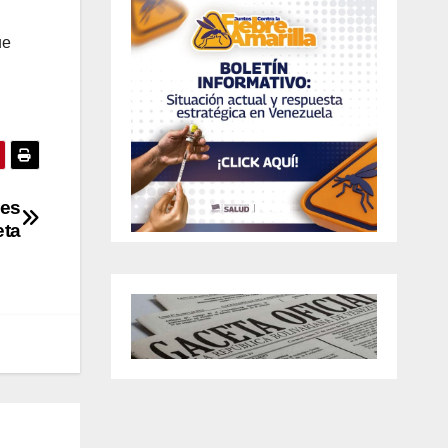
ue
les
eta