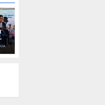
l
CÍA
vida