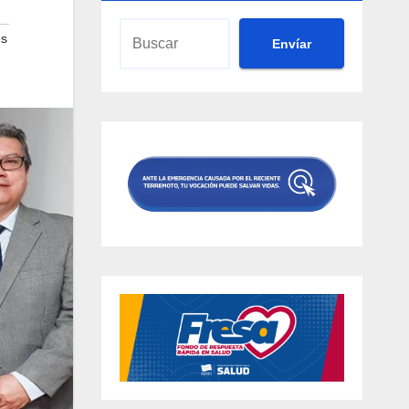
es
Envíar