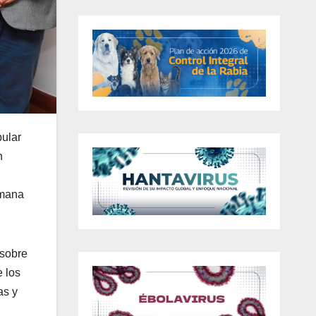
pular
n
rmana
 sobre
e los
as y