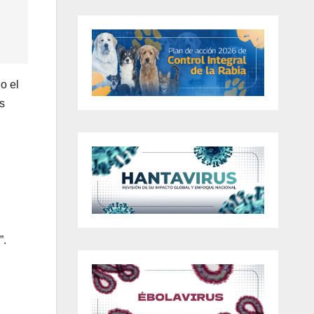
o el
s
,
”.