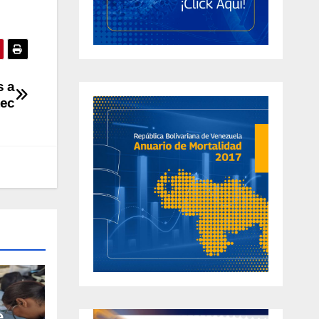
s a
tec
e