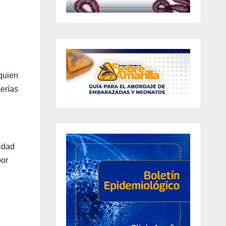
 quien
berías
idad
por