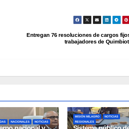
Entregan 76 resoluciones de cargos fijo
trabajadores de Quimbio
MISIÓN MILAGRO
NOTICIAS
DAS
NACIONALES
NOTICIAS
REGIONALES
erno nacional y
Sistema público d