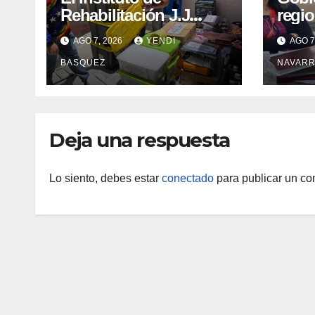
Rehabilitación J.J
regio
Arvelo recibió
estra
AGO 7, 2026
YENDI
AGO 7
insumos y
acele
BASQUEZ
NAVARR
herramientas para la
antir
atención de personas
estad
con discapacidad
Deja una respuesta
Lo siento, debes estar
conectado
para publicar un co