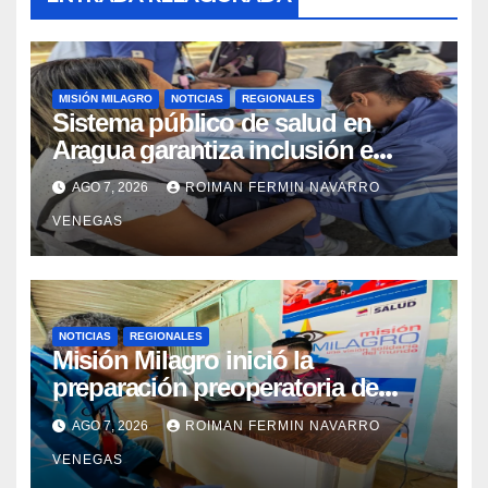
MISIÓN MILAGRO
NOTICIAS
REGIONALES
Sistema público de salud en
Aragua garantiza inclusión e
inmunidad para más de 480
AGO 7, 2026
ROIMAN FERMIN NAVARRO
familias mediante cuatro
VENEGAS
abordajes asistenciales
NOTICIAS
REGIONALES
Misión Milagro inició la
preparación preoperatoria de
cataratas en Cojedes
AGO 7, 2026
ROIMAN FERMIN NAVARRO
VENEGAS