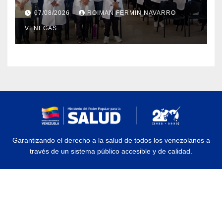
para garantizar respaldo legal y
07/08/2026
ROIMAN FERMIN NAVARRO
profesional
VENEGAS
Garantizando el derecho a la salud de todos los venezolanos a
través de un sistema público accesible y de calidad.