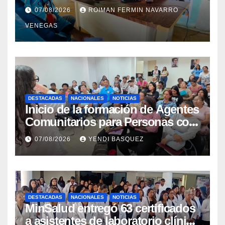
cataratas en Cojedes
07/08/2026
ROIMAN FERMIN NAVARRO
VENEGAS
DESTACADAS
NACIONALES
NOTICIAS
Inicio de la formación de Agentes
Comunitarios para Personas con
Discapacidad en el Centro de
07/08/2026
YENDI BASQUEZ
Rehabilitación J.J. Arvelo
DESTACADAS
NACIONALES
NOTICIAS
MinSalud entregó 63 certificados
a asistentes de laboratorio clínico