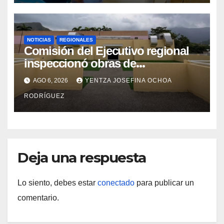
NOTICIAS
REGIONALES
Comisión del Ejecutivo regional
inspeccionó obras de
recuperación en la Maternidad
AGO 6, 2026
YENTZA JOSEFINA OCHOA
Integral Aragua
RODRÍGUEZ
Deja una respuesta
Lo siento, debes estar
conectado
para publicar un
comentario.