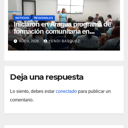
NOTICIAS
REGIONALES
Iniciaron en Aragua programa de
formación comunitaria en
atención a personas con
AGO 8, 2026
YENDI BASQUEZ
discapacidad
Deja una respuesta
Lo siento, debes estar
conectado
para publicar un
comentario.