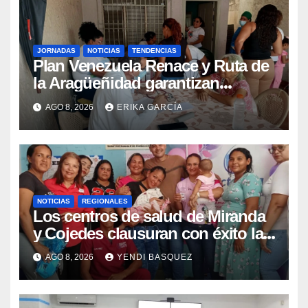
JORNADAS
NOTICIAS
TENDENCIAS
Plan Venezuela Renace y Ruta de
la Aragüeñidad garantizan
atención médica integral en
AGO 8, 2026
ERIKA GARCÍA
Aragua
NOTICIAS
REGIONALES
Los centros de salud de Miranda
y Cojedes clausuran con éxito la
Semana Mundial de la Lactancia
AGO 8, 2026
YENDI BASQUEZ
Materna