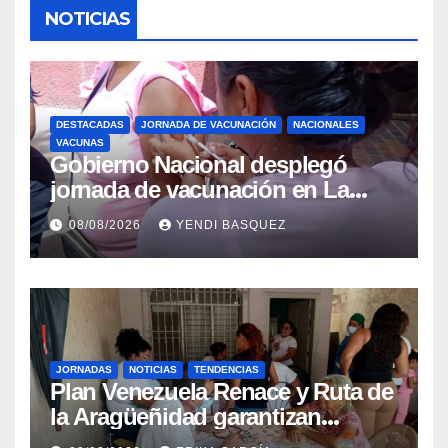
NOTICIAS
DESTACADAS
JORNADA DE VACUNACIÓN
NACIONALES
VACUNAS
Gobierno Nacional desplegó
jornada de vacunación en La
Guaira para garantizar protección
08/08/2026
YENDI BASQUEZ
epidemiológica
JORNADAS
NOTICIAS
TENDENCIAS
Plan Venezuela Renace y Ruta de
la Aragüeñidad garantizan
atención médica integral en