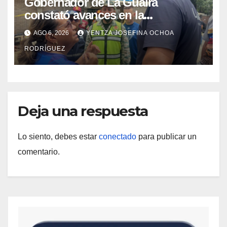
Gobernador de La Guaira
constató avances en la
rehabilitación del Hospitalito de
AGO 6, 2026
YENTZA JOSEFINA OCHOA
Catia la Mar
RODRÍGUEZ
Deja una respuesta
Lo siento, debes estar
conectado
para publicar un
comentario.