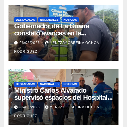
DESTACADAS
NACIONALES
NOTICIAS
Gobernador de La Guaira
constató avances en la
rehabilitación del Hospitalito de
06/08/2026
YENTZA JOSEFINA OCHOA
Catia la Mar
RODRÍGUEZ
DESTACADAS
NACIONALES
NOTICIAS
Ministro Carlos Alvarado
supervisó espacios del Hospital
Dermatológico Dr. Martín Vegas
06/08/2026
YENTZA JOSEFINA OCHOA
en La Guaira
RODRÍGUEZ