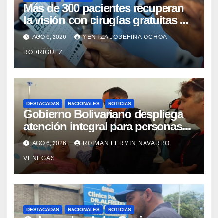
Más de 300 pacientes recuperan
la visión con cirugías gratuitas de
cataratas en Zulia
AGO 6, 2026
YENTZA JOSEFINA OCHOA
RODRÍGUEZ
DESTACADAS
NACIONALES
NOTICIAS
Gobierno Bolivariano despliega
atención integral para personas
con discapacidad en
AGO 6, 2026
ROIMAN FERMIN NAVARRO
campamentos de La Guaira
VENEGAS
DESTACADAS
NACIONALES
NOTICIAS