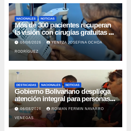
NACIONALES
NOTICIAS
Más de 300 pacientes recuperan
la visión con cirugías gratuitas de
cataratas en Zulia
06/08/2026
YENTZA JOSEFINA OCHOA
RODRÍGUEZ
DESTACADAS
NACIONALES
NOTICIAS
Gobierno Bolivariano despliega
atención integral para personas
con discapacidad en
06/08/2026
ROIMAN FERMIN NAVARRO
campamentos de La Guaira
VENEGAS