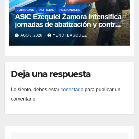
JORNADAS
NOTICIAS
REGIONALES
ASIC Ezequiel Zamora intensifica
jornadas de abatización y control
de vectores en comunidades del
AGO 8, 2026
YENDI BASQUEZ
Guárico
Deja una respuesta
Lo siento, debes estar
conectado
para publicar un
comentario.