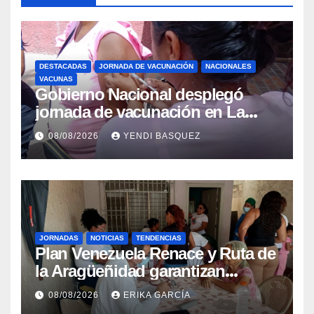
DESTACADAS
JORNADA DE VACUNACIÓN
NACIONALES
VACUNAS
Gobierno Nacional desplegó
jornada de vacunación en La
Guaira para garantizar protección
08/08/2026
YENDI BASQUEZ
epidemiológica
JORNADAS
NOTICIAS
TENDENCIAS
Plan Venezuela Renace y Ruta de
la Aragüeñidad garantizan
atención médica integral en
08/08/2026
ERIKA GARCÍA
Aragua