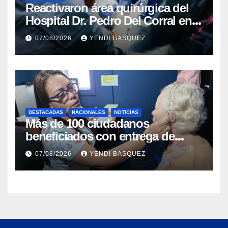
Reactivaron área quirúrgica del
Hospital Dr. Pedro Del Corral en
Guárico
07/08/2026
YENDI BASQUEZ
DESTACADAS
NACIONALES
NOTICIAS
Más de 100 ciudadanos
beneficiados con entrega de
prótesis auditivas en el Centro de
07/08/2026
YENDI BASQUEZ
Rehabilitación J.J. Arvelo