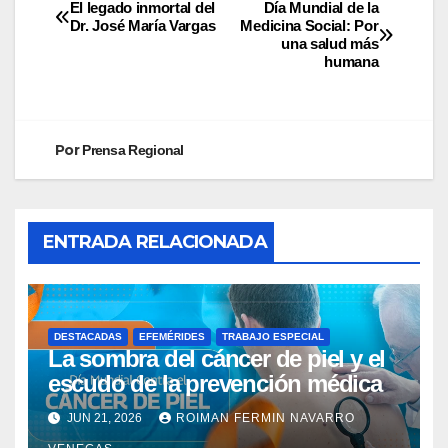
El legado inmortal del
Día Mundial de la
Dr. José María Vargas
Medicina Social: Por
una salud más
humana
Por
Prensa Regional
ENTRADA RELACIONADA
DESTACADAS
EFEMÉRIDES
TRABAJO ESPECIAL
La sombra del cáncer de piel y el
escudo de la prevención médica
JUN 21, 2026
ROIMAN FERMIN NAVARRO