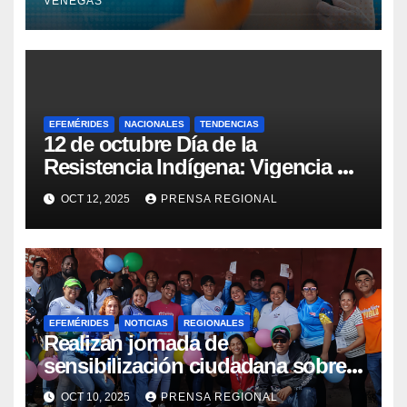
VENEGAS
EFEMÉRIDES
NACIONALES
TENDENCIAS
12 de octubre Día de la
Resistencia Indígena: Vigencia de
la lucha y la salud pluricultural
OCT 12, 2025
PRENSA REGIONAL
EFEMÉRIDES
NOTICIAS
REGIONALES
Realizan jornada de
sensibilización ciudadana sobre
Salud Mental en Amazonas
OCT 10, 2025
PRENSA REGIONAL