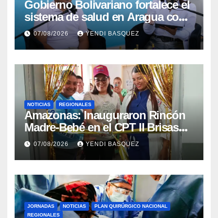
Gobierno Bolivariano fortalece el
sistema de salud en Aragua con
la reinauguración del CDI La
07/08/2026
YENDI BASQUEZ
Mora
NOTICIAS
REGIONALES
​Amazonas: Inauguraron Rincón
Madre-Bebé en el CPT II Brisas
del Aeropuerto ​Inauguraron
07/08/2026
YENDI BASQUEZ
Rincón
JORNADAS
NOTICIAS
PLAN QUIRÚRGICO NACIONAL
REGIONALES