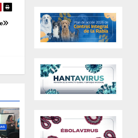
je
IAS