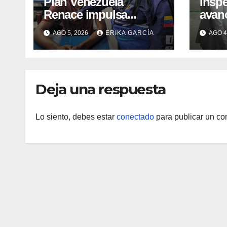
​Plan Venezuela
Insp
Renace impulsa
avan
atención integral a
infra
AGO 5, 2026
ERIKA GARCÍA
AGO 4
refugiados y
áreas
evaluación de
IAH
vacunación en Aragua
Deja una respuesta
Lo siento, debes estar
conectado
para publicar un co