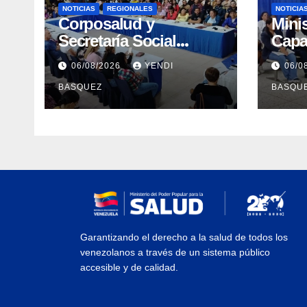
NOTICIAS
REGIONALES
NOTICIA
Corposalud y
Mini
Secretaría Social
Capa
fortalecen la atención
Prof
06/08/2026
YENDI
06/0
en 23 municipios
errad
BASQUEZ
BASQU
Tube
Yara
Garantizando el derecho a la salud de todos los
venezolanos a través de un sistema público
accesible y de calidad.