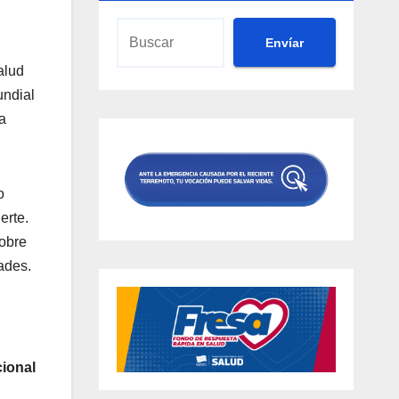
Envíar
alud
undial
a
o
erte.
obre
ades.
ional