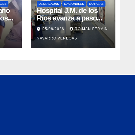
ALES
DESTACADAS
NACIONALES
NOTICIAS
ano
Hospital J.M. de los
vos
Ríos avanza a paso
y
firme en su
05/08/2026
ROIMAN FERMIN
en
recuperación tras los
NAVARRO VENEGAS
cre y
recientes eventos
orry
sísmicos