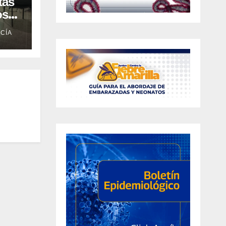
tas
os
CÍA
 en