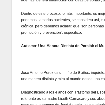
además, genera interacción con otras personas”, di
Dentro de este proceso, lo más importante, es mejo
podemos llamarlos pacientes, se considera así, cu
crónica, pero debemos aclarar, que, son personas q
promoción y prevención”, especifico.
Autismo: Una Manera Distinta de Percibir el M
José Antonio Pérez es un niño de 9 años, inquieto,
una manera distinta y mira al mundo desde una co
Diagnosticado a los 4 años con Trastorno del Espec
referente es su madre Liseth Camacaro y sus abuel
paso en el progreso de José Antonio, y de cualquie