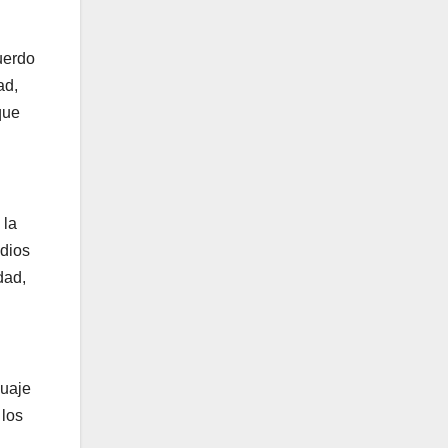
uerdo
ad,
que
 la
dios
dad,
guaje
 los