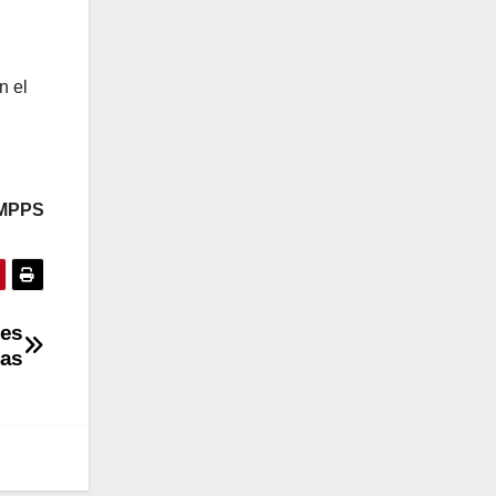
n el
 MPPS
oes
das