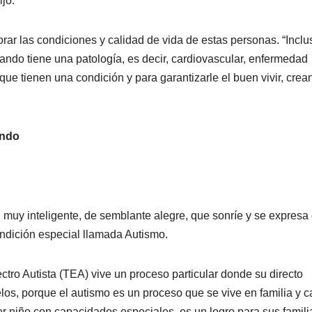
jo.
rar las condiciones y calidad de vida de estas personas. “Inclu
ando tiene una patología, es decir, cardiovascular, enfermedad
ue tienen una condición y para garantizarle el buen vivir, crea
undo
 muy inteligente, de semblante alegre, que sonríe y se expresa
ndición especial llamada Autismo.
tro Autista (TEA) vive un proceso particular donde su directo
os, porque el autismo es un proceso que se vive en familia y 
r niño con capacidades especiales, es un logro para sus famili