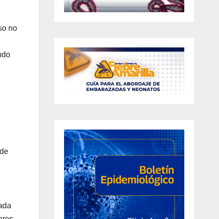
so no
ndo
 de
cada
ares.