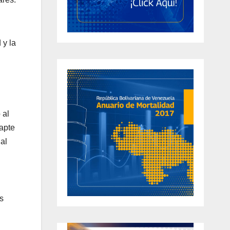
 y la
 al
apte
al
s