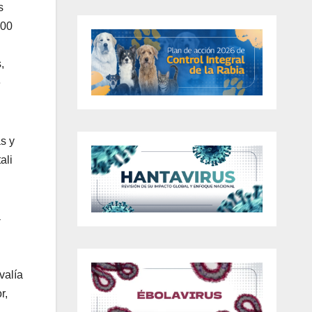
s
300
,
e
s y
ali
a
valía
r,