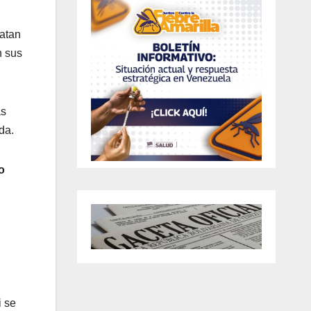
satan
n sus
as
da.
o
i se