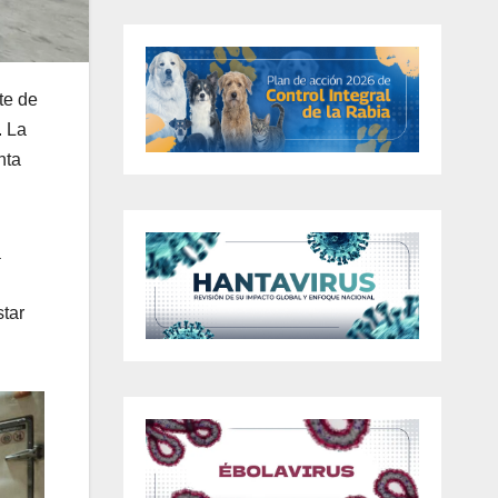
te de
. La
nta
a
star