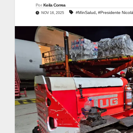
Por
Keila Correa
,
#MinSalud
#Presidente Nicol
NOV 16, 2025