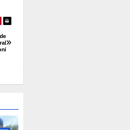
 de
ral
oní