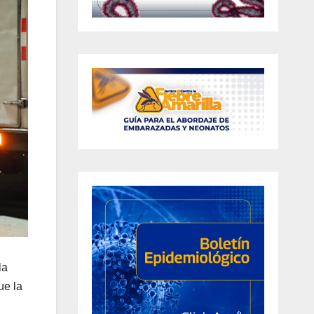
la
ue la