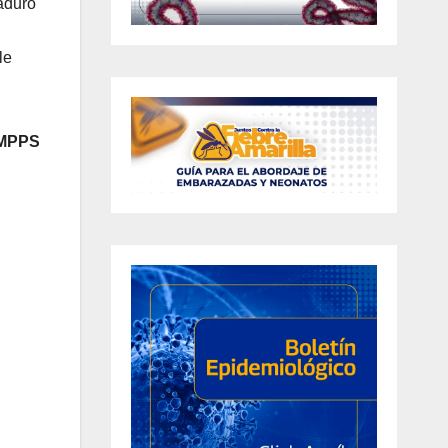
aduro
le
 MPPS