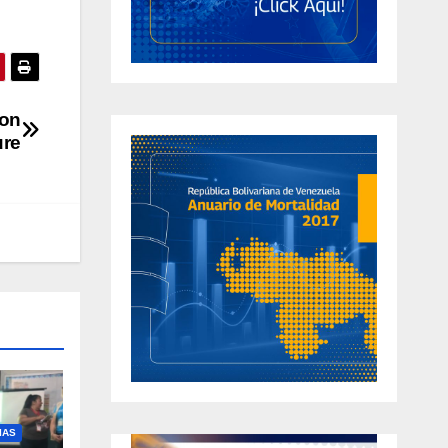
con
ure
IAS