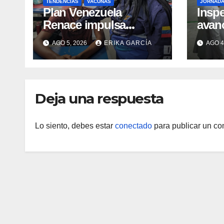
TENDENCIAS
VACUNAS
JORNAD
​Plan Venezuela
Insp
Renace impulsa
avan
atención integral a
infra
AGO 5, 2026
ERIKA GARCÍA
AGO 4
refugiados y
áreas
evaluación de
IAH
vacunación en Aragua
Deja una respuesta
Lo siento, debes estar
conectado
para publicar un co