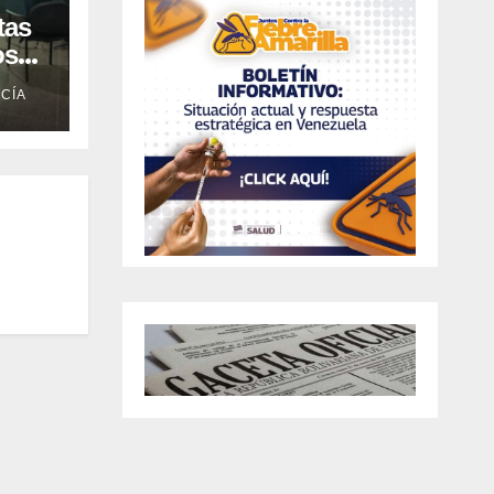
tas
os
CÍA
 en