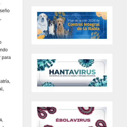
a
iseño
,
o
endo
r para
atría,
l,
EA