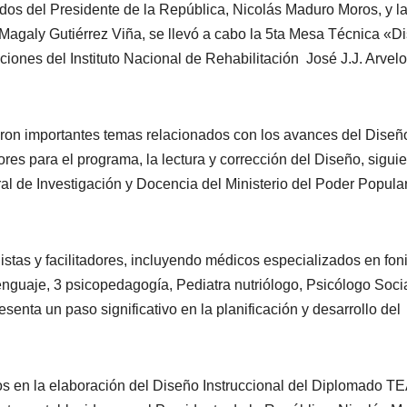
os del Presidente de la República, Nicolás Maduro Moros, y l
Magaly Gutiérrez Viña, se llevó a cabo la 5ta Mesa Técnica «D
iones del Instituto Nacional de Rehabilitación José J.J. Arvelo
ron importantes temas relacionados con los avances del Diseñ
dores para el programa, la lectura y corrección del Diseño, sigui
al de Investigación y Docencia del Ministerio del Poder Popula
istas y facilitadores, incluyendo médicos especializados en foni
lenguaje, 3 psicopedagogía, Pediatra nutriólogo, Psicólogo Socia
enta un paso significativo en la planificación y desarrollo del
vos en la elaboración del Diseño Instruccional del Diplomado T