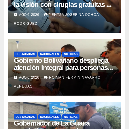
la visión con cirugías gratuitas de
cataratas en Zulia
AGO 6, 2026
YENTZA JOSEFINA OCHOA
RODRÍGUEZ
DESTACADAS
NACIONALES
NOTICIAS
Gobierno Bolivariano despliega
atención integral para personas
con discapacidad en
AGO 6, 2026
ROIMAN FERMIN NAVARRO
campamentos de La Guaira
VENEGAS
DESTACADAS
NACIONALES
NOTICIAS
Gobernador de La Guaira