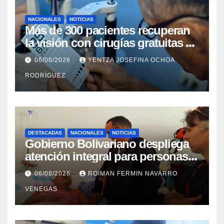
NACIONALES
NOTICIAS
Más de 300 pacientes recuperan
la visión con cirugías gratuitas de
cataratas en Zulia
06/08/2026
YENTZA JOSEFINA OCHOA
RODRÍGUEZ
DESTACADAS
NACIONALES
NOTICIAS
Gobierno Bolivariano despliega
atención integral para personas
con discapacidad en
06/08/2026
ROIMAN FERMIN NAVARRO
campamentos de La Guaira
VENEGAS