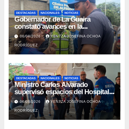
DESTACADAS
NACIONALES
NOTICIAS
Gobernador de La Guaira
constató avances en la
rehabilitación del Hospitalito de
06/08/2026
YENTZA JOSEFINA OCHOA
Catia la Mar
RODRÍGUEZ
DESTACADAS
NACIONALES
NOTICIAS
Ministro Carlos Alvarado
supervisó espacios del Hospital
Dermatológico Dr. Martín Vegas
06/08/2026
YENTZA JOSEFINA OCHOA
en La Guaira
RODRÍGUEZ