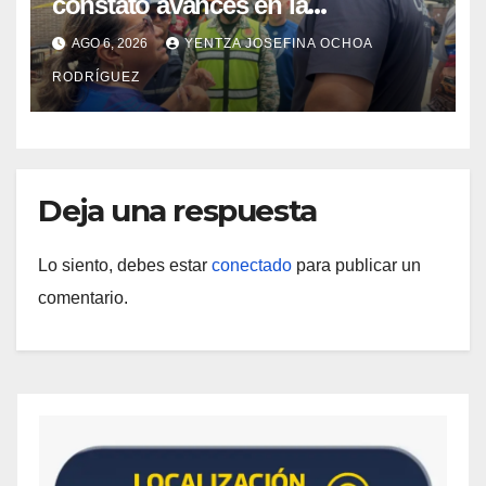
constató avances en la
rehabilitación del Hospitalito de
AGO 6, 2026
YENTZA JOSEFINA OCHOA
Catia la Mar
RODRÍGUEZ
Deja una respuesta
Lo siento, debes estar
conectado
para publicar un
comentario.