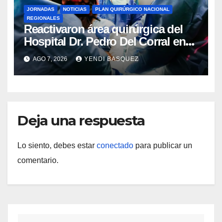
JORNADAS
NOTICIAS
PLAN QUIRÚRGICO NACIONAL
REGIONALES
Reactivaron área quirúrgica del
Hospital Dr. Pedro Del Corral en
Guárico
AGO 7, 2026
YENDI BASQUEZ
Deja una respuesta
Lo siento, debes estar
conectado
para publicar un
comentario.