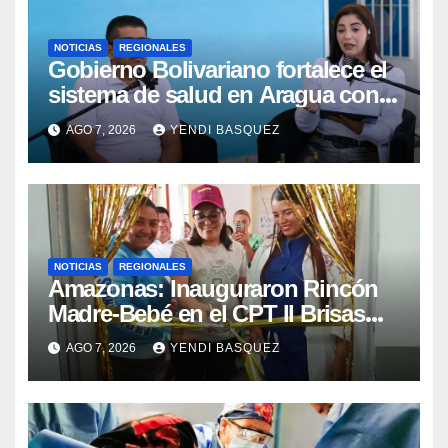
NOTICIAS
REGIONALES
Gobierno Bolivariano fortalece el
sistema de salud en Aragua con
la reinauguración del CDI La Mora
AGO 7, 2026
YENDI BASQUEZ
NOTICIAS
REGIONALES
​Amazonas: Inauguraron Rincón
Madre-Bebé en el CPT II Brisas
del Aeropuerto ​Inauguraron
AGO 7, 2026
YENDI BASQUEZ
Rincón