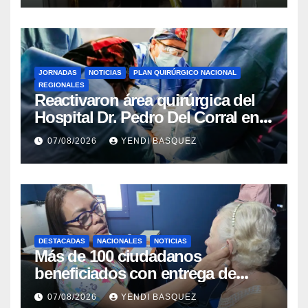
JORNADAS
NOTICIAS
PLAN QUIRÚRGICO NACIONAL
REGIONALES
Reactivaron área quirúrgica del
Hospital Dr. Pedro Del Corral en
Guárico
07/08/2026
YENDI BASQUEZ
DESTACADAS
NACIONALES
NOTICIAS
Más de 100 ciudadanos
beneficiados con entrega de
prótesis auditivas en el Centro de
07/08/2026
YENDI BASQUEZ
Rehabilitación J.J. Arvelo