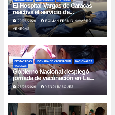
El Hospital Vargas de Caracas
reactiva el servicio de
Colangiopancreatografía
09/08/2026
ROIMAN FERMIN NAVARRO
Retrógrada Endoscópica para
VENEGAS
beneficiar a cientos de pacientes
DESTACADAS
JORNADA DE VACUNACIÓN
NACIONALES
VACUNAS
Gobierno Nacional desplegó
jornada de vacunación en La
Guaira para garantizar protección
08/08/2026
YENDI BASQUEZ
epidemiológica