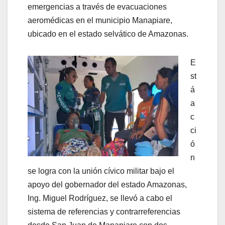
emergencias a través de evacuaciones
aeromédicas en el municipio Manapiare,
ubicado en el estado selvático de Amazonas.
E
st
á
a
c
ci
ó
n
se logra con la unión cívico militar bajo el
apoyo del gobernador del estado Amazonas,
Ing. Miguel Rodríguez, se llevó a cabo el
sistema de referencias y contrarreferencias