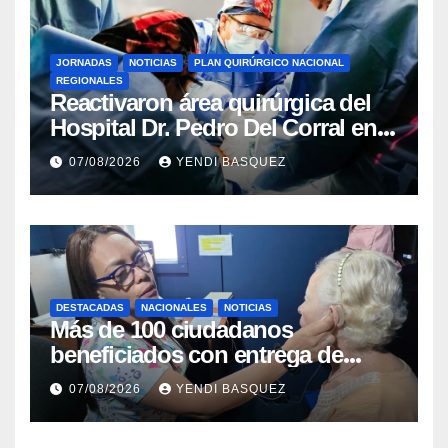
JORNADAS
NOTICIAS
PLAN QUIRÚRGICO NACIONAL
REGIONALES
Reactivaron área quirúrgica del
Hospital Dr. Pedro Del Corral en
Guárico
07/08/2026
YENDI BASQUEZ
DESTACADAS
NACIONALES
NOTICIAS
Más de 100 ciudadanos
beneficiados con entrega de
prótesis auditivas en el Centro de
07/08/2026
YENDI BASQUEZ
Rehabilitación J.J. Arvelo