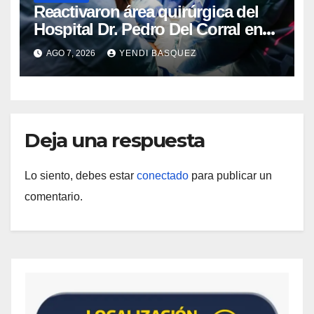
Reactivaron área quirúrgica del
Hospital Dr. Pedro Del Corral en
Guárico
AGO 7, 2026
YENDI BASQUEZ
Deja una respuesta
Lo siento, debes estar
conectado
para publicar un
comentario.