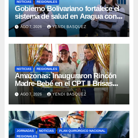
NOTICIAS
REGIONALES
Gobierno Bolivariano fortalece el
sistema de salud en Aragua con
la reinauguración del CDI La Mora
AGO 7, 2026
YENDI BASQUEZ
NOTICIAS
REGIONALES
​Amazonas: Inauguraron Rincón
Madre-Bebé en el CPT II Brisas
del Aeropuerto ​Inauguraron
AGO 7, 2026
YENDI BASQUEZ
Rincón
JORNADAS
NOTICIAS
PLAN QUIRÚRGICO NACIONAL
REGIONALES