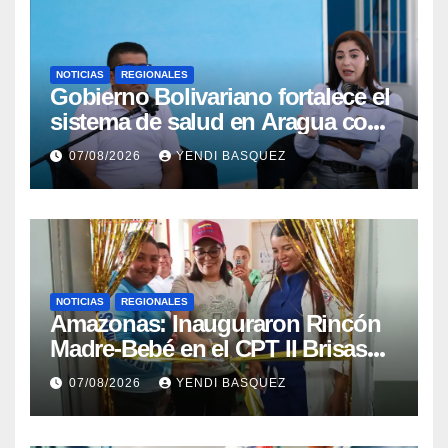
NOTICIAS
REGIONALES
Gobierno Bolivariano fortalece el
sistema de salud en Aragua con
la reinauguración del CDI La
07/08/2026
YENDI BASQUEZ
Mora
NOTICIAS
REGIONALES
​Amazonas: Inauguraron Rincón
Madre-Bebé en el CPT II Brisas
del Aeropuerto ​Inauguraron
07/08/2026
YENDI BASQUEZ
Rincón