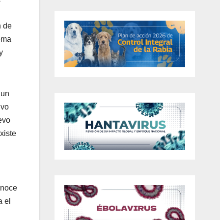
n de
tema
y
 un
ivo
evo
xiste
onoce
a el