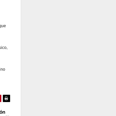
 que
ico,
ino
ión