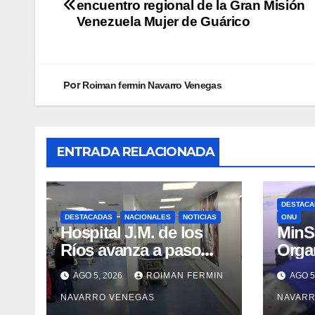
encuentro regional de la Gran Misión
Venezuela Mujer de Guárico
Por
Roiman fermin Navarro Venegas
ENTRADA RELACIONADA
DESTACA
DESTACADAS
NACIONALES
NOTICIAS
ONU
Hospital J.M. de los
MinSa
Ríos avanza a paso
Orga
firme en su
de la
AGO 5, 2026
ROIMAN FERMIN
AGO 5
recuperación tras los
prop
NAVARRO VENEGAS
NAVARR
recientes eventos
integ