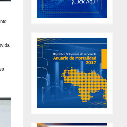
ento
ovida
es