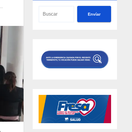
Envíar
e