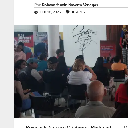
Por
Roiman fermin Navarro Venegas
#SPNS
FEB 20, 2026
Roiman F. Navarro V. / Prensa MinSalud.
– El Mi