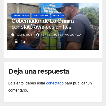
DESTACADAS
NACIONALES
NOTICIAS
Gobernador de La Guaira
constató avances en la
rehabilitación del Hospitalito de
AGO 6, 2026
YENTZA JOSEFINA OCHOA
Catia la Mar
RODRÍGUEZ
Deja una respuesta
Lo siento, debes estar
conectado
para publicar un
comentario.