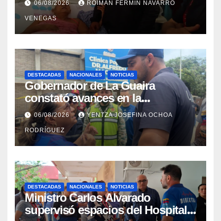
06/08/2026
ROIMAN FERMIN NAVARRO
campamentos de La Guaira
VENEGAS
DESTACADAS
NACIONALES
NOTICIAS
Gobernador de La Guaira
constató avances en la
rehabilitación del Hospitalito de
06/08/2026
YENTZA JOSEFINA OCHOA
Catia la Mar
RODRÍGUEZ
DESTACADAS
NACIONALES
NOTICIAS
Ministro Carlos Alvarado
supervisó espacios del Hospital