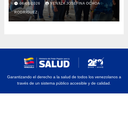
Dermatológico Dr. Martín Vegas
06/08/2026
YENTZA JOSEFINA OCHOA
en La Guaira
RODRÍGUEZ
Garantizando el derecho a la salud de todos los venezolanos a
través de un sistema público accesible y de calidad.