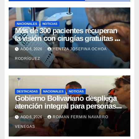
NACIONALES
NOTICIAS
Más de 300 pacientes recuperan
la visión con cirugías gratuitas de
cataratas en Zulia
AGO 6, 2026
YENTZA JOSEFINA OCHOA
RODRÍGUEZ
DESTACADAS
NACIONALES
NOTICIAS
Gobierno Bolivariano despliega
atención integral para personas
con discapacidad en
AGO 6, 2026
ROIMAN FERMIN NAVARRO
campamentos de La Guaira
VENEGAS