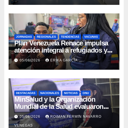
JORNADAS
REGIONALES
TENDENCIAS
VACUNAS
​Plan Venezuela Renace impulsa
atención integral a refugiados y
evaluación de vacunación en
05/08/2026
ERIKA GARCÍA
Aragua
DESTACADAS
NACIONALES
NOTICIAS
ONU
MinSalud y la Organización
Mundial de la Salud evaluaron
propuesta técnica integral en
05/08/2026
ROIMAN FERMIN NAVARRO
materia de agua saneamiento e
VENEGAS
higiene ante contingencia