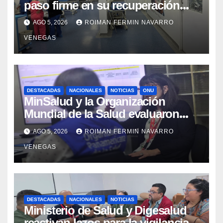
paso firme en su recuperación
tras los recientes eventos
AGO 5, 2026
ROIMAN FERMIN NAVARRO
sísmicos
VENEGAS
DESTACADAS
NACIONALES
NOTICIAS
ONU
MinSalud y la Organización
Mundial de la Salud evaluaron
propuesta técnica integral en
AGO 5, 2026
ROIMAN FERMIN NAVARRO
materia de agua saneamiento e
VENEGAS
higiene ante contingencia sísmica
DESTACADAS
NACIONALES
NOTICIAS
Ministerio de Salud y Digesalud
reactivan lazos para la vigilancia