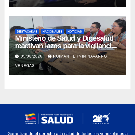
sísmica
DESTACADAS
NACIONALES
NOTICIAS
Ministerio de Salud y Digesalud
reactivan lazos para la vigilancia
epidemiológica y el control de
05/08/2026
ROIMAN FERMIN NAVARRO
enfermedades
VENEGAS
Garantizando el derecho a la salud de todos los venezolanos a