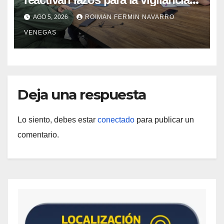
epidemiológica y el control de
AGO 5, 2026
ROIMAN FERMIN NAVARRO
enfermedades
VENEGAS
Deja una respuesta
Lo siento, debes estar
conectado
para publicar un
comentario.