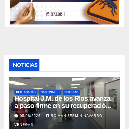
NOTICIAS
DESTACADAS
NACIONALES
NOTICIAS
Hospital J.M. de los Ríos avanza
a paso firme en su recuperación
tras los recientes eventos
05/08/2026
ROIMAN FERMIN NAVARRO
sísmicos
VENEGAS