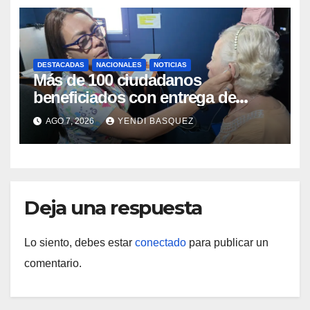
DESTACADAS
NACIONALES
NOTICIAS
Más de 100 ciudadanos
beneficiados con entrega de
prótesis auditivas en el Centro de
AGO 7, 2026
YENDI BASQUEZ
Rehabilitación J.J. Arvelo
Deja una respuesta
Lo siento, debes estar
conectado
para publicar un
comentario.