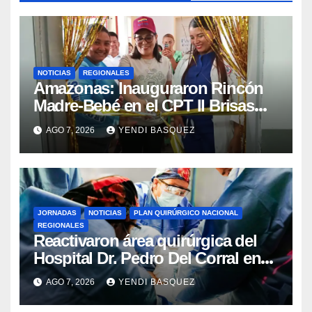
NOTICIAS
REGIONALES
​Amazonas: Inauguraron Rincón
Madre-Bebé en el CPT II Brisas
del Aeropuerto ​Inauguraron
AGO 7, 2026
YENDI BASQUEZ
Rincón
JORNADAS
NOTICIAS
PLAN QUIRÚRGICO NACIONAL
REGIONALES
Reactivaron área quirúrgica del
Hospital Dr. Pedro Del Corral en
Guárico
AGO 7, 2026
YENDI BASQUEZ