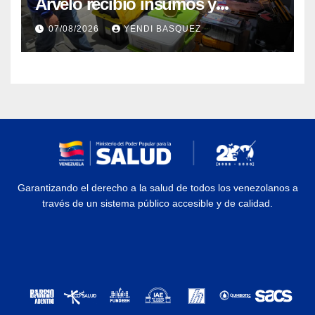
Arvelo recibió insumos y
herramientas para la atención de
07/08/2026
YENDI BASQUEZ
personas con discapacidad
Garantizando el derecho a la salud de todos los venezolanos a
través de un sistema público accesible y de calidad.