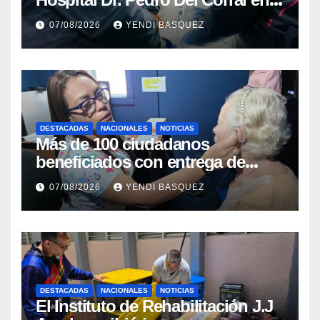
Guárico
07/08/2026
YENDI BASQUEZ
DESTACADAS
NACIONALES
NOTICIAS
Más de 100 ciudadanos
beneficiados con entrega de
prótesis auditivas en el Centro de
07/08/2026
YENDI BASQUEZ
Rehabilitación J.J. Arvelo
DESTACADAS
NACIONALES
NOTICIAS
El Instituto de Rehabilitación J.J