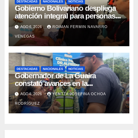
DESTACADAS
NACIONALES
NOTICIAS
Gobierno Bolivariano despliega
atención integral para personas
con discapacidad en
AGO 6, 2026
ROIMAN FERMIN NAVARRO
campamentos de La Guaira
VENEGAS
DESTACADAS
NACIONALES
NOTICIAS
Gobernador de La Guaira
constató avances en la
rehabilitación del Hospitalito de
AGO 6, 2026
YENTZA JOSEFINA OCHOA
Catia la Mar
RODRÍGUEZ