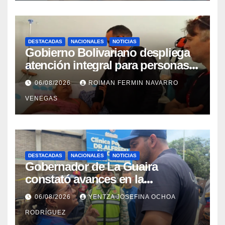
DESTACADAS
NACIONALES
NOTICIAS
Gobierno Bolivariano despliega
atención integral para personas
con discapacidad en
06/08/2026
ROIMAN FERMIN NAVARRO
campamentos de La Guaira
VENEGAS
DESTACADAS
NACIONALES
NOTICIAS
Gobernador de La Guaira
constató avances en la
rehabilitación del Hospitalito de
06/08/2026
YENTZA JOSEFINA OCHOA
Catia la Mar
RODRÍGUEZ