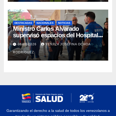
DESTACADAS
NACIONALES
NOTICIAS
Ministro Carlos Alvarado
supervisó espacios del Hospital
Dermatológico Dr. Martín Vegas
06/08/2026
YENTZA JOSEFINA OCHOA
en La Guaira
RODRÍGUEZ
Garantizando el derecho a la salud de todos los venezolanos a