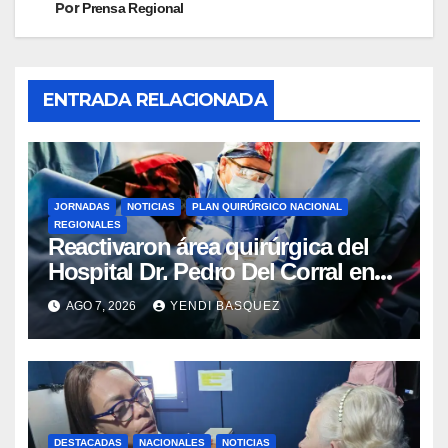
Por
Prensa Regional
ENTRADA RELACIONADA
JORNADAS
NOTICIAS
PLAN QUIRÚRGICO NACIONAL
REGIONALES
Reactivaron área quirúrgica del
Hospital Dr. Pedro Del Corral en
Guárico
AGO 7, 2026
YENDI BASQUEZ
DESTACADAS
NACIONALES
NOTICIAS