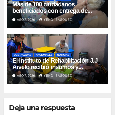
Más de 100 ciudadanos
beneficiados con entrega de
prótesis auditivas en el Centro de
AGO 7, 2026
YENDI BASQUEZ
Rehabilitación J.J. Arvelo
DESTACADAS
NACIONALES
NOTICIAS
El Instituto de Rehabilitación J.J
Arvelo recibió insumos y
herramientas para la atención de
AGO 7, 2026
YENDI BASQUEZ
personas con discapacidad
Deja una respuesta