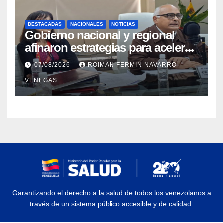
DESTACADAS
NACIONALES
NOTICIAS
Gobierno nacional y regional
afinaron estrategias para acelerar
la vacunación antirrábica en el
07/08/2026
ROIMAN FERMIN NAVARRO
estado Zulia
VENEGAS
Garantizando el derecho a la salud de todos los venezolanos a
través de un sistema público accesible y de calidad.