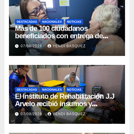
DESTACADAS
NACIONALES
NOTICIAS
Más de 100 ciudadanos
beneficiados con entrega de
prótesis auditivas en el Centro de
07/08/2026
YENDI BASQUEZ
Rehabilitación J.J. Arvelo
DESTACADAS
NACIONALES
NOTICIAS
El Instituto de Rehabilitación J.J
Arvelo recibió insumos y
herramientas para la atención de
07/08/2026
YENDI BASQUEZ
personas con discapacidad