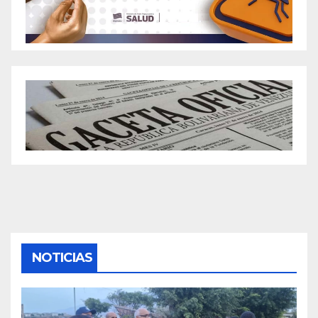
Solutions for Weight Loss
Best Natural OTC GLP-1 Alternatives to
Ozempic for Losing Weight (2024)
Best Ozempic Alternative: Leading OTC Natural
Options To Lose Weight
Best Ozempic Weight Loss Alternatives You
Want To Know About
Best Peptides for Weight Loss in 2024: Easy
Choices, Proven Solutions, and Benefits
Best Total Keto ACV Gummies Reviews – What
You Need to Know!
Best Ways to Achieve Gunna Weight Loss with
ProHealth Keto ACV Gummies
NOTICIAS
Best Ways to Get Ozempic for Weight Loss:
Tips & Insights for 2024
Best Wegovy Alternatives 2024: Natural OTC