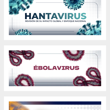
Effectively Shedding Pounds: Discover the Best
Weight Loss Gummies That Actually Work
Are They Legit? Uncovering the Best Keto
Gummies to Lose Weight
Ariana Grande 2024 Weight Loss Revelation: 5
Key Strategies Uncovered
Atomic Keto ACV Gummies Review – Is It The
Right Supplement For You?
Atomic Keto Gummies Reviewed: Discover the
Real Supplement Facts for this Popular Product
Aubrey O’Day: Embracing Change And Body
Positivity Amid Weight Gain
Audi Crooks Weight Loss: A Journey Towards
Health and Fitness
Autumn Secrets: How Brendan Fraser
Achieved His Remarkable Weight Loss?
B-Extra Reviews: Safe Diet Pills or Fake B+