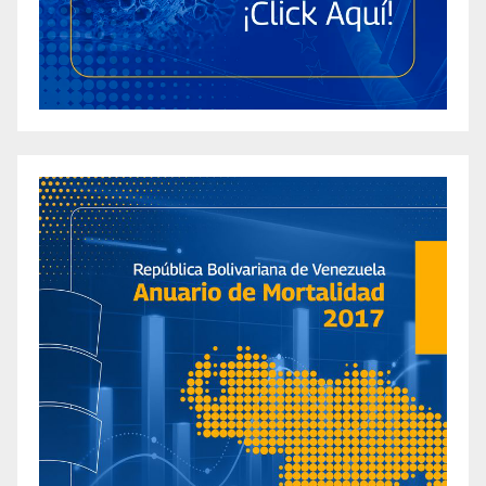
and Weight Loss in 2022
The Ultimate Guide to Choosing the Best Diet
Gummies for Weight Loss
Best Diet Pills for Women 2024: Top-Rated
Female Options for Effective Weight Loss
Top 3 Best Ozempic Alternatives: Consider
These Natural OTC Weight Loss Semaglutide
Substitutes
The Surprising Benefits of Best Keto Weight
Loss Gummies for Effective Fat Burning
Best Keto ACV Gummies for Weight Loss
Best Keto ACV Gummies for Weight Loss
Best Keto ACV Gummies To Buy Online in
2024 (By Wellness Experts)
The Best Keto Apple Cider Gummies for Weight
Loss
Best Keto Diet Pills on the Market for Ketosis