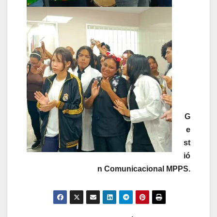
Review: Serious Customer Warning or Does It
Work as Advertised?
7 Second Coffee Trick Ingredients Review –
Obvious Hoax or Legit Weight Loss Pills That
Work?
A Casual Dive into Kelly Clarkson Keto
Gummies Reviews: Are They Worth the Hype?
ABS Keto Ignite Reviews – Shocking Scam or
No Customer Concerns?
G
Ace Keto ACV Gummies Ingredients Review –
e
The Latest Research
st
Ace Keto ACV Gummies Review: Can These
ió
Gummies Really Boost Your Keto Journey?
n Comunicacional MPPS.
Ace Keto ACV Gummies Reviewed: What To
Expect When Buying?
ActiLife Keto Review (Fake or Legit?) Do They