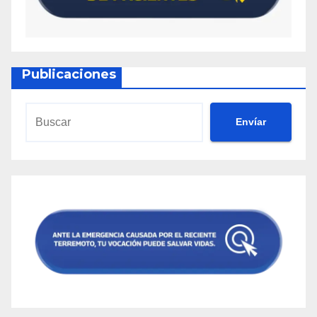
Supplement Ingredient Benefits
Ancient Keto Ingredients Review: The Latest
Research
Ancient Keto Review – Should You Buy This
Publicaciones
Apple Cider Vinegar Supplement?
«Apple Cider Vinegar Gummy Supplement: A
Comprehensive Review of its Efficacy in
Envíar
Weight Loss»
«Apple Cider Vinegar Gummies: A Promising
Aid in Weight Loss Journey»
Apple Cider Vinegar and Baking Soda for
Weight Loss: Effective Methods for Seniors
Over 60
Apple Cider Vinegar Recipe for Weight Loss: 7
Homemade Solutions for College Students
Apple Cider Vinegar Shot Recipe for Weight
Loss: Top 3 Methods Recommended for