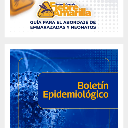
Weight Loss Management Capsules?
Bari Drops Review: Is It Really Effective for
Weight Loss?
Belly Blast Keto Gummies Review – Scam or
Actually Legit Keto ACV Gummy?
BellyOrb Reviews – Does Belly Orb Skinny
Patch Work For Weight Loss?
Ben Napier Weight Loss in 2024: 4
Unbelievable Changes You Need to See
Ben Napier’s Time-Limited Secret to Swift
Weight Loss – 20 Pounds in 2 Weeks?!
Berberine Gummies Reviews (Etc.) Fake or
Legit Weight Loss Support?
Berberine Weight Loss: Latest Insights &
Benefits for 2024
Best Appetite Suppressants for Hunger Control