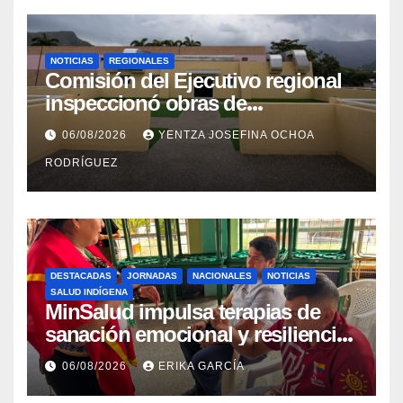
NOTICIAS
REGIONALES
Comisión del Ejecutivo regional
inspeccionó obras de
recuperación en la Maternidad
06/08/2026
YENTZA JOSEFINA OCHOA
Integral Aragua
RODRÍGUEZ
DESTACADAS
JORNADAS
NACIONALES
NOTICIAS
SALUD INDÍGENA
MinSalud impulsa terapias de
sanación emocional y resiliencia
post-sismo junto a comunidades
06/08/2026
ERIKA GARCÍA
indígenas en Caracas