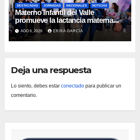
DESTACADAS
JORNADAS
NACIONALES
NOTICIAS
Materno Infantil del Valle
promueve la lactancia materna
como un inicio sostenible para la
AGO 6, 2026
ERIKA GARCÍA
vida
Deja una respuesta
Lo siento, debes estar
conectado
para publicar un
comentario.