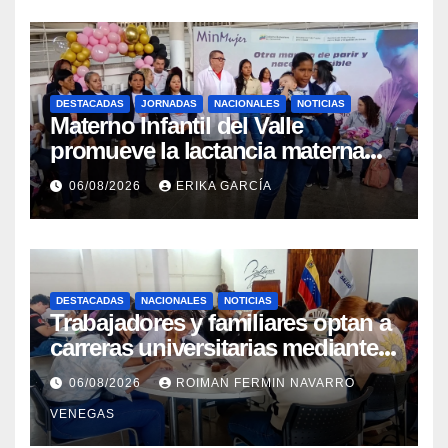
DESTACADAS
JORNADAS
NACIONALES
NOTICIAS
Materno Infantil del Valle
promueve la lactancia materna
como un inicio sostenible para la
06/08/2026
ERIKA GARCÍA
vida
DESTACADAS
NACIONALES
NOTICIAS
Trabajadores y familiares optan a
carreras universitarias mediante
convenio entre MinSalud y la
06/08/2026
ROIMAN FERMIN NAVARRO
UCV
VENEGAS