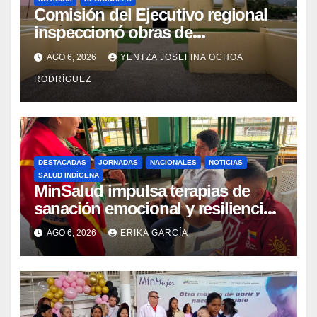
Comisión del Ejecutivo regional
inspeccionó obras de
recuperación en la Maternidad
AGO 6, 2026
YENTZA JOSEFINA OCHOA
Integral Aragua
RODRÍGUEZ
DESTACADAS
JORNADAS
NACIONALES
NOTICIAS
SALUD INDÍGENA
MinSalud impulsa terapias de
sanación emocional y resiliencia
post-sismo junto a comunidades
AGO 6, 2026
ERIKA GARCÍA
indígenas en Caracas