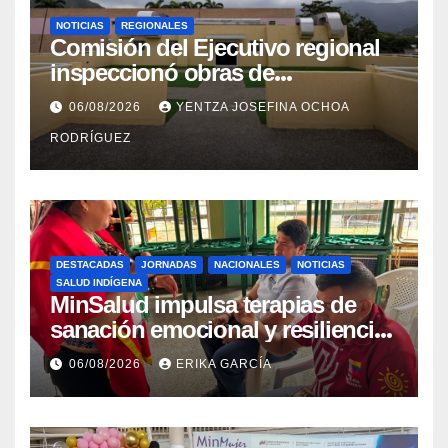
NOTICIAS
REGIONALES
Comisión del Ejecutivo regional
inspeccionó obras de
recuperación en la Maternidad
06/08/2026
YENTZA JOSEFINA OCHOA
Integral Aragua
RODRÍGUEZ
DESTACADAS
JORNADAS
NACIONALES
NOTICIAS
SALUD INDÍGENA
MinSalud impulsa terapias de
sanación emocional y resiliencia
post-sismo junto a comunidades
06/08/2026
ERIKA GARCÍA
indígenas en Caracas