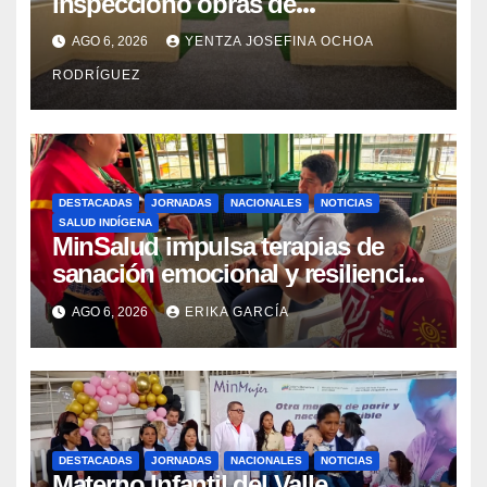
inspeccionó obras de
recuperación en la Maternidad
AGO 6, 2026
YENTZA JOSEFINA OCHOA
Integral Aragua
RODRÍGUEZ
DESTACADAS
JORNADAS
NACIONALES
NOTICIAS
SALUD INDÍGENA
MinSalud impulsa terapias de
sanación emocional y resiliencia
post-sismo junto a comunidades
AGO 6, 2026
ERIKA GARCÍA
indígenas en Caracas
DESTACADAS
JORNADAS
NACIONALES
NOTICIAS
Materno Infantil del Valle