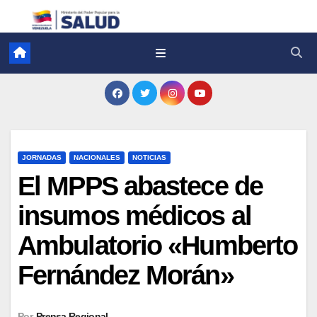
JORNADAS
NACIONALES
NOTICIAS
El MPPS abastece de
insumos médicos al
Ambulatorio «Humberto
Fernández Morán»
Por
Prensa Regional