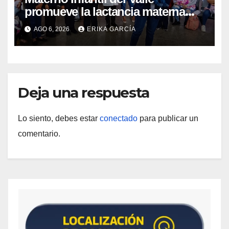
promueve la lactancia materna
como un inicio sostenible para la
AGO 6, 2026
ERIKA GARCÍA
vida
Deja una respuesta
Lo siento, debes estar
conectado
para publicar un
comentario.