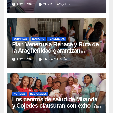
Guaira para garantizar protección
AGO 8, 2026
YENDI BASQUEZ
epidemiológica
JORNADAS
NOTICIAS
TENDENCIAS
Plan Venezuela Renace y Ruta de
la Aragüeñidad garantizan
atención médica integral en
AGO 8, 2026
ERIKA GARCÍA
Aragua
NOTICIAS
REGIONALES
Los centros de salud de Miranda
y Cojedes clausuran con éxito la
Semana Mundial de la Lactancia