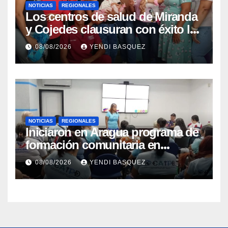
NOTICIAS
REGIONALES
Los centros de salud de Miranda
y Cojedes clausuran con éxito la
Semana Mundial de la Lactancia
08/08/2026
YENDI BASQUEZ
Materna
NOTICIAS
REGIONALES
Iniciaron en Aragua programa de
formación comunitaria en
atención a personas con
08/08/2026
YENDI BASQUEZ
discapacidad