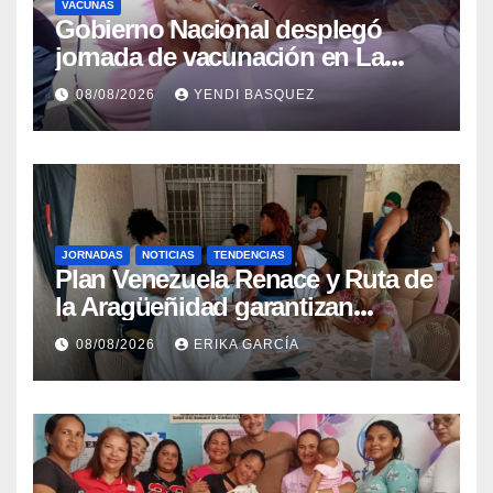
VACUNAS
Gobierno Nacional desplegó
jornada de vacunación en La
Guaira para garantizar protección
08/08/2026
YENDI BASQUEZ
epidemiológica
JORNADAS
NOTICIAS
TENDENCIAS
Plan Venezuela Renace y Ruta de
la Aragüeñidad garantizan
atención médica integral en
08/08/2026
ERIKA GARCÍA
Aragua