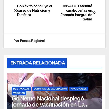
Con éxito concluye el
INSALUD atendió
curso de Nutrición y
carabobeñas en
Dietética
Jornada Integral de
Salud
Por
Prensa Regional
ENTRADA RELACIONADA
DESTACADAS
JORNADA DE VACUNACIÓN
NACIONALES
VACUNAS
Gobierno Nacional desplegó
jornada de vacunación en La