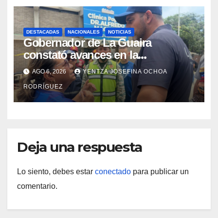
DESTACADAS
NACIONALES
NOTICIAS
Gobernador de La Guaira
constató avances en la
rehabilitación del Hospitalito de
AGO 6, 2026
YENTZA JOSEFINA OCHOA
Catia la Mar
RODRÍGUEZ
Deja una respuesta
Lo siento, debes estar
conectado
para publicar un
comentario.