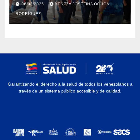
Dermatológico Dr. Martín Vegas
06/08/2026
YENTZA JOSEFINA OCHOA
en La Guaira
RODRÍGUEZ
Garantizando el derecho a la salud de todos los venezolanos a
través de un sistema público accesible y de calidad.