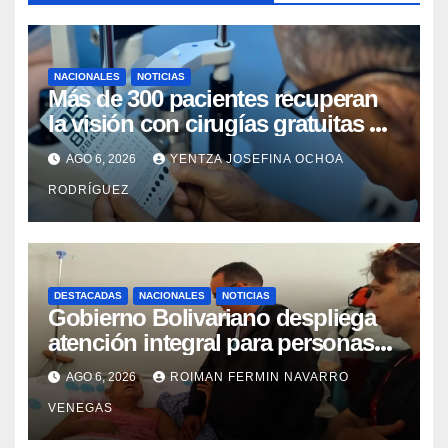
NACIONALES
NOTICIAS
Más de 300 pacientes recuperan
la visión con cirugías gratuitas de
cataratas en Zulia
AGO 6, 2026
YENTZA JOSEFINA OCHOA
RODRÍGUEZ
DESTACADAS
NACIONALES
NOTICIAS
Gobierno Bolivariano despliega
atención integral para personas
con discapacidad en
AGO 6, 2026
ROIMAN FERMIN NAVARRO
campamentos de La Guaira
VENEGAS