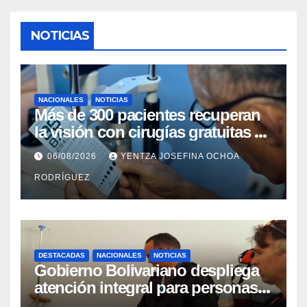
NOTICIAS
NACIONALES
NOTICIAS
Más de 300 pacientes recuperan
la visión con cirugías gratuitas de
cataratas en Zulia
06/08/2026
YENTZA JOSEFINA OCHOA
RODRÍGUEZ
DESTACADAS
NACIONALES
NOTICIAS
Gobierno Bolivariano despliega
atención integral para personas
con discapacidad en