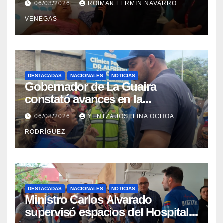
06/08/2026
ROIMAN FERMIN NAVARRO
campamentos de La Guaira
VENEGAS
DESTACADAS
NACIONALES
NOTICIAS
Gobernador de La Guaira
constató avances en la
rehabilitación del Hospitalito de
06/08/2026
YENTZA JOSEFINA OCHOA
Catia la Mar
RODRÍGUEZ
DESTACADAS
NACIONALES
NOTICIAS
Ministro Carlos Alvarado
supervisó espacios del Hospital