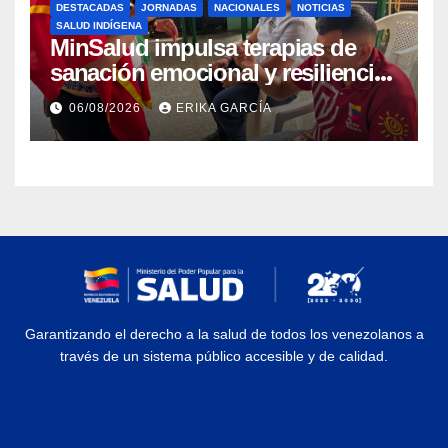
DESTACADAS
JORNADAS
NACIONALES
NOTICIAS
SALUD INDÍGENA
MinSalud impulsa terapias de
sanación emocional y resiliencia
post-sismo junto a comunidades
06/08/2026
ERIKA GARCÍA
indígenas en Caracas
Garantizando el derecho a la salud de todos los venezolanos a
través de un sistema público accesible y de calidad.