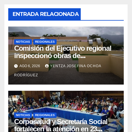
ENTRADA RELACIONADA
NOTICIAS
REGIONALES
Comisión del Ejecutivo regional
inspeccionó obras de
recuperación en la Maternidad
AGO 6, 2026
YENTZA JOSEFINA OCHOA
Integral Aragua
RODRÍGUEZ
NOTICIAS
REGIONALES
Corposalud y Secretaría Social
fortalecen la atención en 23