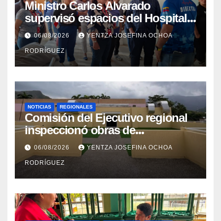
Ministro Carlos Alvarado
supervisó espacios del Hospital
Dermatológico Dr. Martín Vegas
06/08/2026
YENTZA JOSEFINA OCHOA
en La Guaira
RODRÍGUEZ
NOTICIAS
REGIONALES
Comisión del Ejecutivo regional
inspeccionó obras de
recuperación en la Maternidad
06/08/2026
YENTZA JOSEFINA OCHOA
Integral Aragua
RODRÍGUEZ