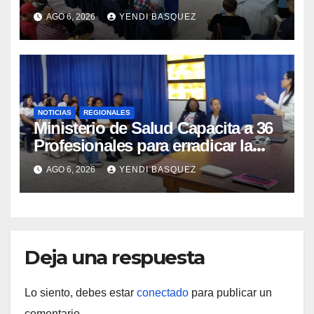
municipios
AGO 6, 2026
YENDI BASQUEZ
NOTICIAS
REGIONALES
Ministerio de Salud Capacita a 36
Profesionales para erradicar la
Tuberculosis en Yaracuy
AGO 6, 2026
YENDI BASQUEZ
Deja una respuesta
Lo siento, debes estar
conectado
para publicar un
comentario.