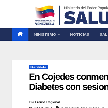
MINISTERIO
NOTICIAS
SAL
REGIONALES
En Cojedes conmemo
Diabetes con sesion
Por
Prensa Regional
#Presidente Nicolás Maduro