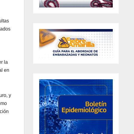
ultas
tados
r la
al en
uro, y
como
ción