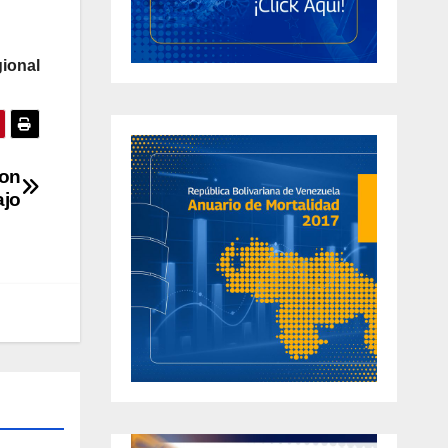
ional
ron
ajo