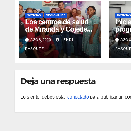
NOTICIAS
REGIONALES
NOTICIAS
Los centros de salud
Inici
de Miranda y Cojedes
prog
clausuran con éxito la
form
AGO 8, 2026
YENDI
AGO 8
Semana Mundial de la
en at
BASQUEZ
BASQU
Lactancia Materna
pers
disc
Deja una respuesta
Lo siento, debes estar
conectado
para publicar un co