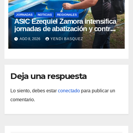
JORNADAS
NOTICIAS
REGIONALES
ASIC Ezequiel Zamora intensifica
jornadas de abatización y control
de vectores en comunidades del
AGO 8, 2026
YENDI BASQUEZ
Guárico
Deja una respuesta
Lo siento, debes estar
conectado
para publicar un
comentario.