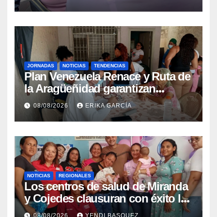
epidemiológica
JORNADAS
NOTICIAS
TENDENCIAS
Plan Venezuela Renace y Ruta de
la Aragüeñidad garantizan
atención médica integral en
08/08/2026
ERIKA GARCÍA
Aragua
NOTICIAS
REGIONALES
Los centros de salud de Miranda
y Cojedes clausuran con éxito la
Semana Mundial de la Lactancia
08/08/2026
YENDI BASQUEZ