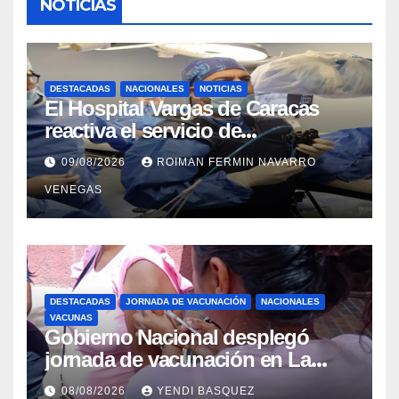
NOTICIAS
DESTACADAS
NACIONALES
NOTICIAS
El Hospital Vargas de Caracas
reactiva el servicio de
Colangiopancreatografía
09/08/2026
ROIMAN FERMIN NAVARRO
Retrógrada Endoscópica para
VENEGAS
beneficiar a cientos de pacientes
DESTACADAS
JORNADA DE VACUNACIÓN
NACIONALES
VACUNAS
Gobierno Nacional desplegó
jornada de vacunación en La
Guaira para garantizar protección
08/08/2026
YENDI BASQUEZ