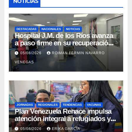
NOTICIAS
DESTACADAS
NACIONALES
NOTICIAS
Hospital J.M. de los Ríos avanza
a paso firme en su recuperación
tras los recientes eventos
05/08/2026
ROIMAN FERMIN NAVARRO
sísmicos
VENEGAS
JORNADAS
REGIONALES
TENDENCIAS
VACUNAS
​Plan Venezuela Renace impulsa
atención integral a refugiados y
evaluación de vacunación en
05/08/2026
ERIKA GARCÍA