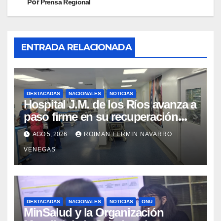
Por
Prensa Regional
ENTRADA RELACIONADA
DESTACADAS
NACIONALES
NOTICIAS
Hospital J.M. de los Ríos avanza a
paso firme en su recuperación
tras los recientes eventos
AGO 5, 2026
ROIMAN FERMIN NAVARRO
sísmicos
VENEGAS
DESTACADAS
NACIONALES
NOTICIAS
ONU
MinSalud y la Organización