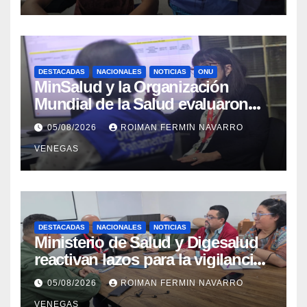
Aragua
DESTACADAS
NACIONALES
NOTICIAS
ONU
MinSalud y la Organización
Mundial de la Salud evaluaron
propuesta técnica integral en
05/08/2026
ROIMAN FERMIN NAVARRO
materia de agua saneamiento e
VENEGAS
higiene ante contingencia
sísmica
DESTACADAS
NACIONALES
NOTICIAS
Ministerio de Salud y Digesalud
reactivan lazos para la vigilancia
epidemiológica y el control de
05/08/2026
ROIMAN FERMIN NAVARRO
enfermedades
VENEGAS