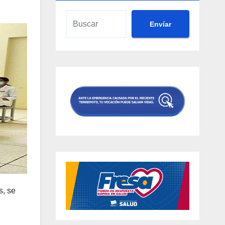
Envíar
s, se