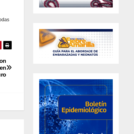
todas
son
 en
uro