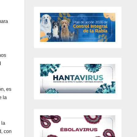
mara
nos
d
ón, es
e la
 la
d, con