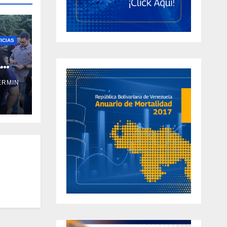
ICIAS
a
ERMIN
ral
ño y