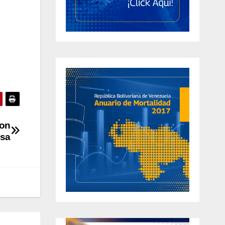
con
osa