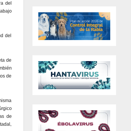
ra del
rabajo
ud del
eta de
ambién
ios de
 misma
úrgico
ras de
tadal,