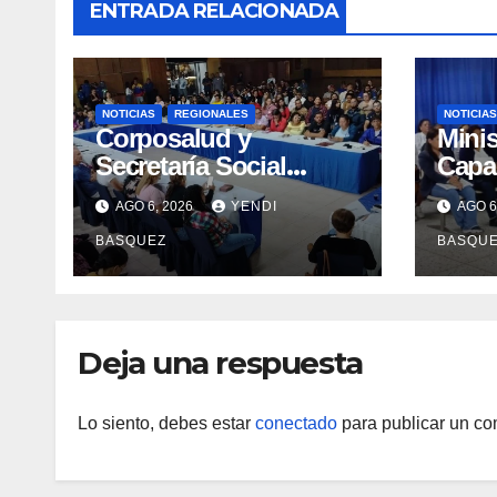
ENTRADA RELACIONADA
NOTICIAS
REGIONALES
NOTICIAS
Corposalud y
Minis
Secretaría Social
Capac
fortalecen la atención
Profe
AGO 6, 2026
YENDI
AGO 6
en 23 municipios
errad
BASQUEZ
BASQU
Tube
Yara
Deja una respuesta
Lo siento, debes estar
conectado
para publicar un co