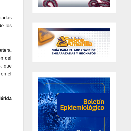
rnadas
de los
rtera,
ón del
), que
 en el
érida