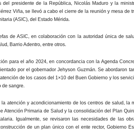
 del presidente de la República, Nicolás Maduro y la minist
rez Viña, se llevó a cabo el cierre de la reunión y mesa de t
itaria (ASIC), del Estado Mérida.
jefas de ASIC, en colaboración con la autoridad única de sal
d, Barrio Adentro, entre otros.
acción para el año 2024, en concordancia con la Agenda Concr
rientado por el gobernador Jehyson Guzmán. Se abordaron t
a atención de los casos del 1×10 del Buen Gobierno y los servic
o de sangre.
 la atención y acondicionamiento de los centros de salud, la
de Atención Primaria de Salud y la consolidación del Plan Quir
laria. Igualmente, se revisaron las necesidades de las ob
construcción de un plan único con el ente rector, Gobierno Es