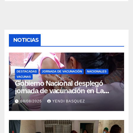
NOTICIAS
DESTACADAS
JORNADA DE VACUNACIÓN
NACIONALES
VACUNAS
Gobierno Nacional desplegó
jornada de vacunación en La
Guaira para garantizar protección
08/08/2026
YENDI BASQUEZ
epidemiológica