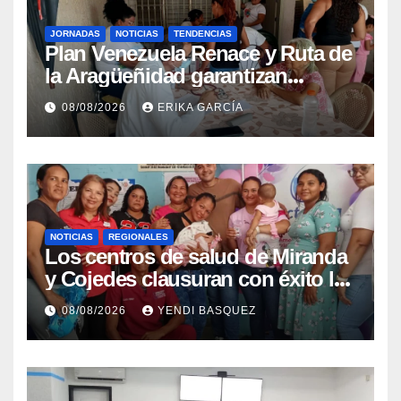
JORNADAS
NOTICIAS
TENDENCIAS
Plan Venezuela Renace y Ruta de
la Aragüeñidad garantizan
atención médica integral en
08/08/2026
ERIKA GARCÍA
Aragua
NOTICIAS
REGIONALES
Los centros de salud de Miranda
y Cojedes clausuran con éxito la
Semana Mundial de la Lactancia
08/08/2026
YENDI BASQUEZ
Materna