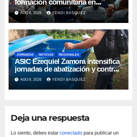
formación comunitaria en
atención a personas con
AGO 8, 2026
YENDI BASQUEZ
discapacidad
JORNADAS
NOTICIAS
REGIONALES
ASIC Ezequiel Zamora intensifica
jornadas de abatización y control
de vectores en comunidades del
AGO 8, 2026
YENDI BASQUEZ
Guárico
Deja una respuesta
Lo siento, debes estar
conectado
para publicar un