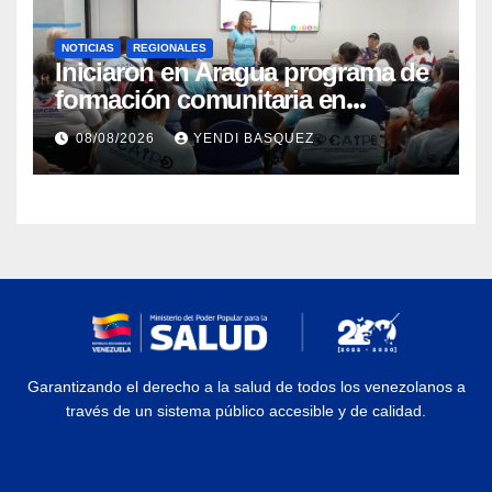
NOTICIAS
REGIONALES
Iniciaron en Aragua programa de
formación comunitaria en
atención a personas con
08/08/2026
YENDI BASQUEZ
discapacidad
Garantizando el derecho a la salud de todos los venezolanos a
través de un sistema público accesible y de calidad.