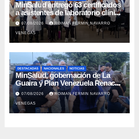
MinSalud entregó 63 certificados
a asistentes de laboratorio clínico
para garantizar respaldo legal y
07/08/2026
ROIMAN FERMIN NAVARRO
profesional
VENEGAS
DESTACADAS
NACIONALES
NOTICIAS
MinSalud, gobernación de La
Guaira y Plan Venezuela Renace
iniciaron la rehabilitación integral
07/08/2026
ROIMAN FERMIN NAVARRO
del Centro Psicofamiliar El Niño y
VENEGAS
el Mar