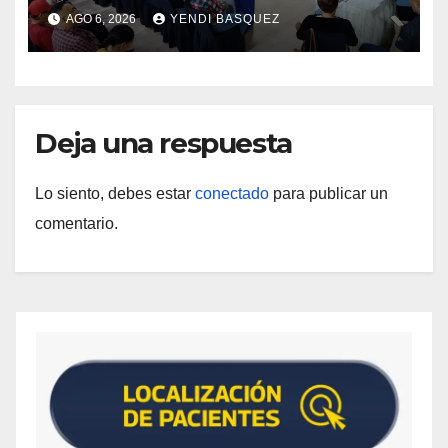
municipios
AGO 6, 2026
YENDI BASQUEZ
Deja una respuesta
Lo siento, debes estar
conectado
para publicar un
comentario.