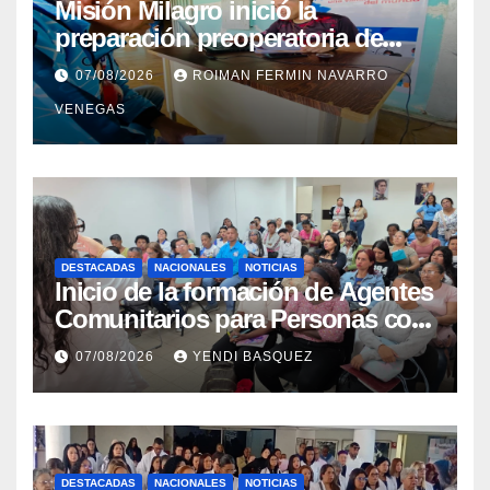
Misión Milagro inició la
preparación preoperatoria de
cataratas en Cojedes
07/08/2026
ROIMAN FERMIN NAVARRO
VENEGAS
DESTACADAS
NACIONALES
NOTICIAS
Inicio de la formación de Agentes
Comunitarios para Personas con
Discapacidad en el Centro de
07/08/2026
YENDI BASQUEZ
Rehabilitación J.J. Arvelo
DESTACADAS
NACIONALES
NOTICIAS