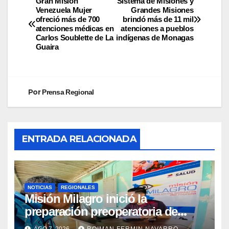
Gran Misión
Sistema de Misiones y
Venezuela Mujer
Grandes Misiones
ofreció más de 700
brindó más de 11 mil
atenciones médicas en
atenciones a pueblos
Carlos Soublette de La
indígenas de Monagas
Guaira
Por
Prensa Regional
ENTRADA RELACIONADA
NOTICIAS
REGIONALES
Misión Milagro inició la
preparación preoperatoria de
cataratas en Cojedes