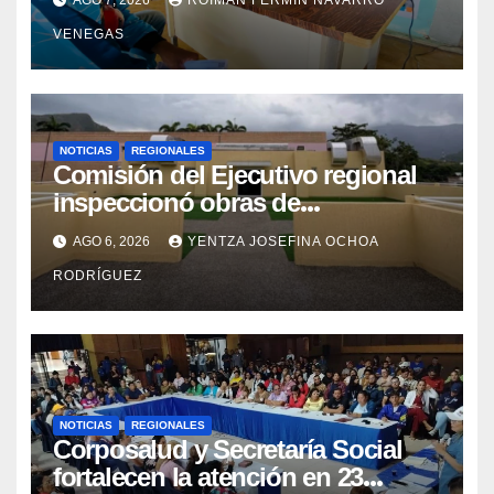
AGO 7, 2026
ROIMAN FERMIN NAVARRO
VENEGAS
NOTICIAS
REGIONALES
Comisión del Ejecutivo regional
inspeccionó obras de
recuperación en la Maternidad
AGO 6, 2026
YENTZA JOSEFINA OCHOA
Integral Aragua
RODRÍGUEZ
NOTICIAS
REGIONALES
Corposalud y Secretaría Social
fortalecen la atención en 23