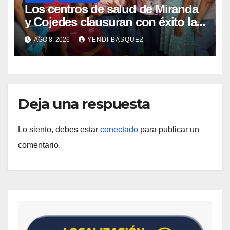
Los centros de salud de Miranda
y Cojedes clausuran con éxito la
Semana Mundial de la Lactancia
AGO 8, 2026
YENDI BASQUEZ
Materna
Deja una respuesta
Lo siento, debes estar
conectado
para publicar un
comentario.