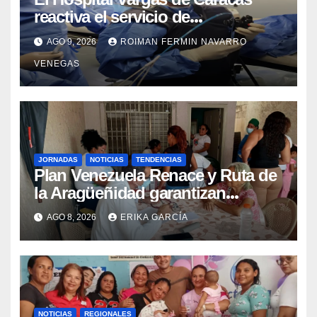
reactiva el servicio de
Colangiopancreatografía
AGO 9, 2026
ROIMAN FERMIN NAVARRO
Retrógrada Endoscópica para
VENEGAS
beneficiar a cientos de pacientes
JORNADAS
NOTICIAS
TENDENCIAS
Plan Venezuela Renace y Ruta de
la Aragüeñidad garantizan
atención médica integral en
AGO 8, 2026
ERIKA GARCÍA
Aragua
NOTICIAS
REGIONALES