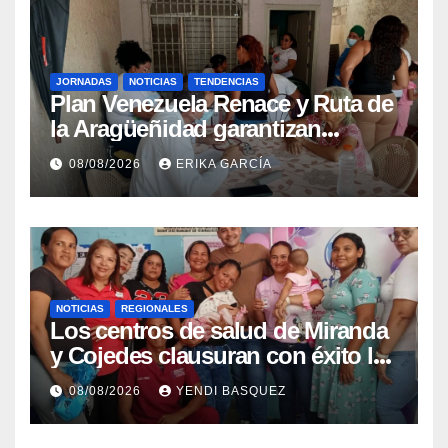
JORNADAS
NOTICIAS
TENDENCIAS
Plan Venezuela Renace y Ruta de
la Aragüeñidad garantizan
atención médica integral en
08/08/2026
ERIKA GARCÍA
Aragua
NOTICIAS
REGIONALES
Los centros de salud de Miranda
y Cojedes clausuran con éxito la
Semana Mundial de la Lactancia
08/08/2026
YENDI BASQUEZ
Materna