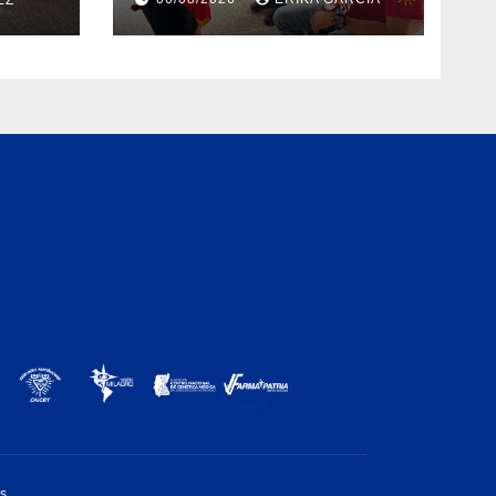
EZ
post-sismo junto a
comunidades
indígenas en Caracas
os