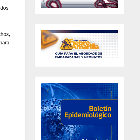
odos
chos,
 para