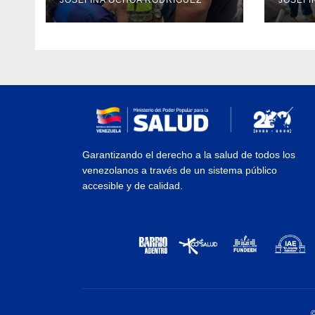
JOSEFINA OCHOA RODRÍGUEZ
JOSEFI
Hospitalito de Catia la
Mart
Mar
Guai
Garantizando el derecho a la salud de todos los
venezolanos a través de un sistema público
accesible y de calidad.
©