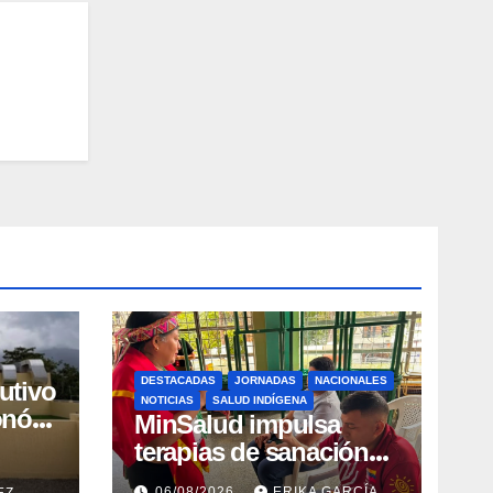
DESTACADAS
JORNADAS
NACIONALES
utivo
NOTICIAS
SALUD INDÍGENA
onó
MinSalud impulsa
ción
terapias de sanación
emocional y resiliencia
06/08/2026
ERIKA GARCÍA