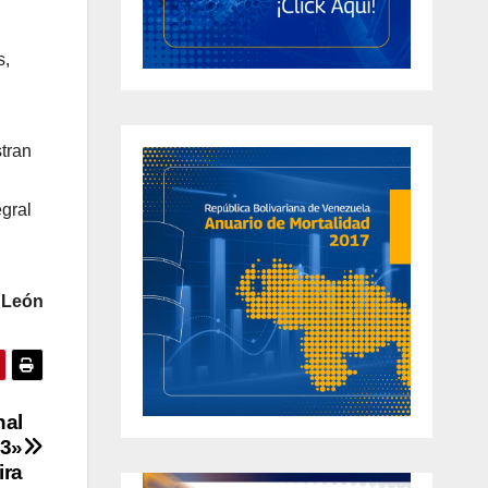
s,
tran
egral
 León
nal
23»
ira