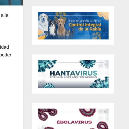
 a la
ridad
 poder